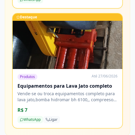
Destaque
Até
27/06/2026
Produtos
Equipamentos para Lava Jato completo
Vende-se ou troca equipamentos completo para
lava jato,bomba hidromar bh 6100,, compreesor
de ar 10 pés, tornadora, reservatorio de 1000
R$ 7
litros 2 tamores de 200 litros e mais de 20 metros
de mangueiras
WhatsApp
Ligar