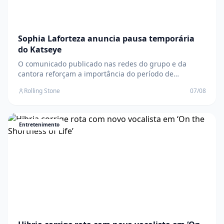
Sophia Laforteza anuncia pausa temporária
do Katseye
O comunicado publicado nas redes do grupo e da
cantora reforçam a importância do período de
descanso "para garantir uma recuperação completa"
Rolling Stone
07/08
da saúde mental da artista O post Sophia Laforteza
anuncia pausa temporária do Katseye apareceu
primeiro em Rolling Stone Brasil .
Entretenimento