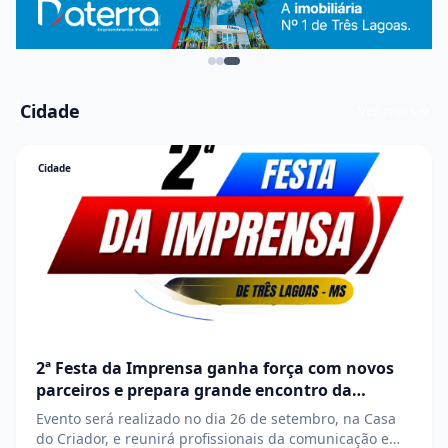
Cidade
Ver mais
Cidade
2ª Festa da Imprensa ganha força com novos
parceiros e prepara grande encontro da
comunicação em Três Lagoas
Evento será realizado no dia 26 de setembro, na Casa
do Criador, e reunirá profissionais da comunicação em