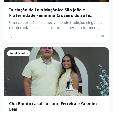
Iniciação da Loja Maçônica São João e
Fraternidade Feminina Cruzeiro do Sul é
marcada por elegância, tradição e
Uma celebração inesquecível, onde tradição, elegância
confraternização
e fraternidade se encontraram em perfeita harmonia,
marcando o início de uma nova e promissora
05/08
caminhada para os novos membros
Social Eventos
Cha Bar do casal Luciano Ferreira e Yasmim
Leal