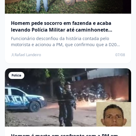
Homem pede socorro em fazenda e acaba
levando Polícia Militar até caminhonete
furtada em Três Lagoas
Funcionário desconfiou da história contada pelo
motorista e acionou a PM, que confirmou que a D20
havia sido furtada dias antes; veículo foi recuperado na
Rafael Landeiro
07/08
zona rural
Polícia