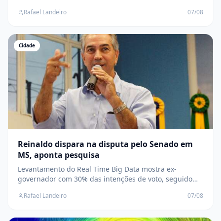
uma tarde de confraternização, integração e
Rafael Landeiro
07/08
valorização da imprensa
Cidade
Reinaldo dispara na disputa pelo Senado em
MS, aponta pesquisa
Levantamento do Real Time Big Data mostra ex-
governador com 30% das intenções de voto, seguido
por Capitão Contar, com 19%; disputa envolve duas
Rafael Landeiro
07/08
vagas ao Senado nas eleições de 2026