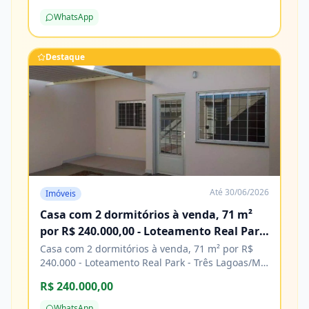
de construção. Agende sua visita e venha
WhatsApp
conhecer! Características Água Cozinha Energia
elétrica Esgoto Lavanderia Pavimentação
Porcelanato
Destaque
Até
30/06/2026
Imóveis
Casa com 2 dormitórios à venda, 71 m²
por R$ 240.000,00 - Loteamento Real Park
- Três Lagoas/MS
Casa com 2 dormitórios à venda, 71 m² por R$
240.000 - Loteamento Real Park - Três Lagoas/MS
Características Água Área de serviço Copa
R$ 240.000,00
Cozinha Energia elétrica Piso cerâmico
WhatsApp