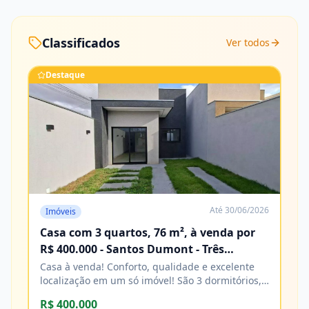
Classificados
Ver todos
Destaque
Até
30/06/2026
Imóveis
Casa com 3 quartos, 76 m², à venda por
R$ 400.000 - Santos Dumont - Três
Lagoas/MS
Casa à venda! Conforto, qualidade e excelente
localização em um só imóvel! São 3 dormitórios,
sendo 1 suíte, banheiro social, sala e cozinha,
R$ 400.000
com acabamento impecável e excelente padrão