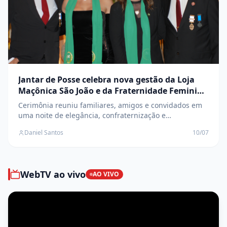
Jantar de Posse celebra nova gestão da Loja
Maçônica São João e da Fraternidade Feminina
Cruzeiro do Sul
Cerimônia reuniu familiares, amigos e convidados em
uma noite de elegância, confraternização e
transmissão de cargos
Daniel Santos
10/07
WebTV ao vivo
AO VIVO