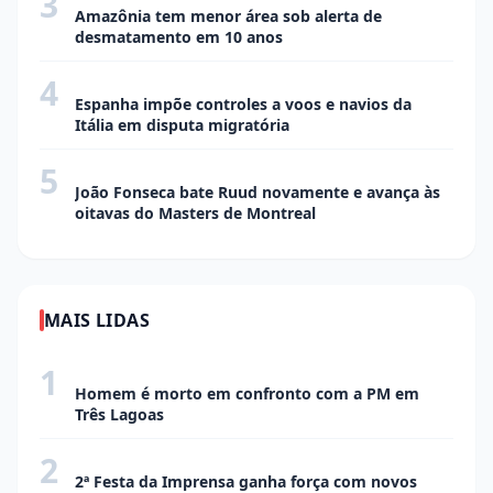
3
Amazônia tem menor área sob alerta de
desmatamento em 10 anos
4
ECONOMIA
Espanha impõe controles a voos e navios da
Itália em disputa migratória
5
ECONOMIA
João Fonseca bate Ruud novamente e avança às
oitavas do Masters de Montreal
MAIS LIDAS
1
POLÍCIA
Homem é morto em confronto com a PM em
Três Lagoas
2
CIDADE
2ª Festa da Imprensa ganha força com novos