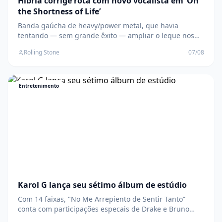
Hibria corrige rota com novo vocalista em ‘On
the Shortness of Life’
Banda gaúcha de heavy/power metal, que havia
tentando — sem grande êxito — ampliar o leque nos
últimos trabalhos, chega ao 9º álbum de estúdio
Rolling Stone
07/08
acertando ao priorizar essência O post Hibria corrige
rota com novo vocalista em ‘On the Shortness of Life’
apareceu primeiro em Rolling Stone Brasil .
Entretenimento
Karol G lança seu sétimo álbum de estúdio
Com 14 faixas, "No Me Arrepiento de Sentir Tanto”
conta com participações especais de Drake e Bruno
Mars O post Karol G lança seu sétimo álbum de estúdio