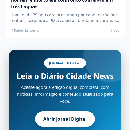
Homem é morto em confronto com a PM em
Três Lagoas
Homem de 39 anos era procurado por condenação por
roubo e, segundo a PM, reagiu à abordagem atirando
contra equipes da Força Tática e do GETAM
Rafael Landeiro
07/08
JORNAL DIGITAL
Leia o Diário Cidade News
Acesse agora a edição digital completa, com
notícias, informação e conteúdo atualizado para
você.
Abrir Jornal Digital