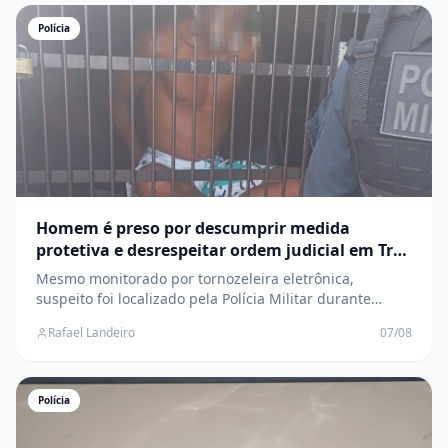
Polícia
Homem é preso por descumprir medida
protetiva e desrespeitar ordem judicial em Três
Lagoas
Mesmo monitorado por tornozeleira eletrônica,
suspeito foi localizado pela Polícia Militar durante
patrulhamento na Vila Piloto e encaminhado à DEPAC
Rafael Landeiro
07/08
Polícia