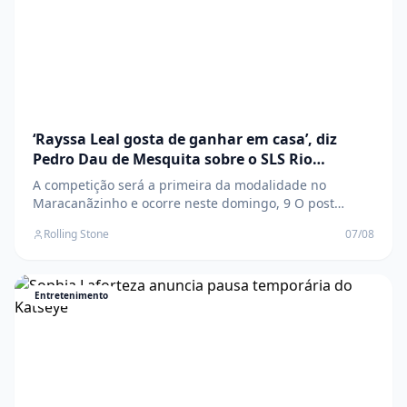
‘Rayssa Leal gosta de ganhar em casa’, diz
Pedro Dau de Mesquita sobre o SLS Rio
Takeover
A competição será a primeira da modalidade no
Maracanãzinho e ocorre neste domingo, 9 O post
‘Rayssa Leal gosta de ganhar em casa’, diz Pedro Dau
Rolling Stone
07/08
de Mesquita sobre o SLS Rio Takeover apareceu
primeiro em Rolling Stone Brasil .
Entretenimento