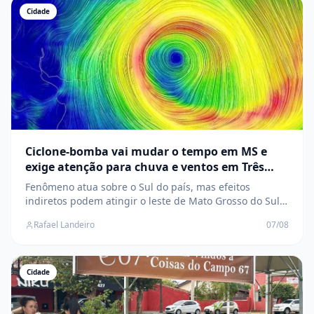
Cidade
Ciclone-bomba vai mudar o tempo em MS e
exige atenção para chuva e ventos em Três
Lagoas
Fenômeno atua sobre o Sul do país, mas efeitos
indiretos podem atingir o leste de Mato Grosso do Sul,
onde Defesa Civil orienta população a acompanhar os
Rafael Landeiro
07/08
alertas meteorológicos
Cidade