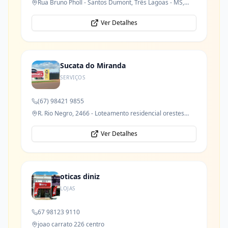
Rua Bruno Pholl - Santos Dumont, Três Lagoas - MS,
79621-050
Ver Detalhes
Sucata do Miranda
SERVIÇOS
(67) 98421 9855
R. Rio Negro, 2466 - Loteamento residencial orestes
prata tibery junior
Ver Detalhes
oticas diniz
LOJAS
67 98123 9110
joao carrato 226 centro