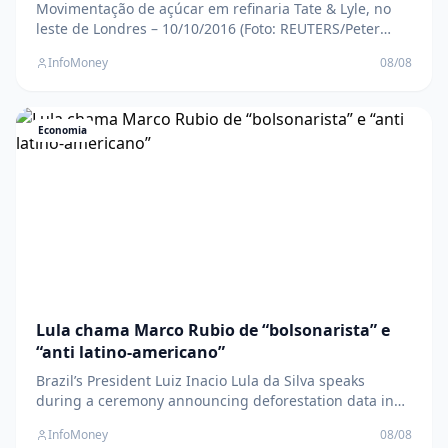
Movimentação de açúcar em refinaria Tate & Lyle, no
leste de Londres – 10/10/2016 (Foto: REUTERS/Peter
Nicholls) " data-large-
InfoMoney
08/08
file="https://www.infomoney.com.br/wp-
content/uploads/2026/05/Acucar-1.jpg?
fit=800%2C534&quality=70&strip=all" />Corte retira 55,9
mil toneladas do limite com tarifa menor; W
Economia
Lula chama Marco Rubio de “bolsonarista” e
“anti latino-americano”
Brazil’s President Luiz Inacio Lula da Silva speaks
during a ceremony announcing deforestation data in
the Amazon, in Brasilia, Brazil, June 11, 2026.
InfoMoney
08/08
REUTERS/Adriano Machado " data-image-caption="