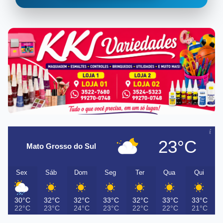
23°C
Mato Grosso do Sul
Sex
Sáb
Dom
Seg
Ter
Qua
Qui
30°C
32°C
32°C
33°C
32°C
33°C
33°C
22°C
23°C
24°C
23°C
22°C
22°C
21°C