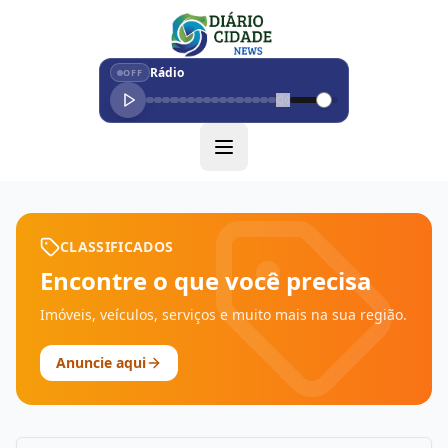
Rádio
OFF
CLASSIFICADOS
Encontre o que você precisa
Imóveis, veículos, serviços e muito mais na sua região.
Anuncie aqui