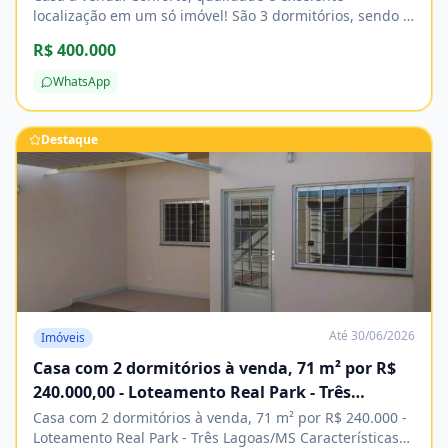
localização em um só imóvel! São 3 dormitórios, sendo 1
suíte, banheiro social, sala e cozinha, com acabamento
R$ 400.000
impecável e excelente padrão de construção. Agende
sua visita e venha conhecer! Características Água
WhatsApp
Cozinha Energia elétrica Esgoto Lavanderia
Pavimentação Porcelanato
Destaque
Até
30/06/2026
Imóveis
Casa com 2 dormitórios à venda, 71 m² por R$
240.000,00 - Loteamento Real Park - Três
Lagoas/MS
Casa com 2 dormitórios à venda, 71 m² por R$ 240.000 -
Loteamento Real Park - Três Lagoas/MS Características