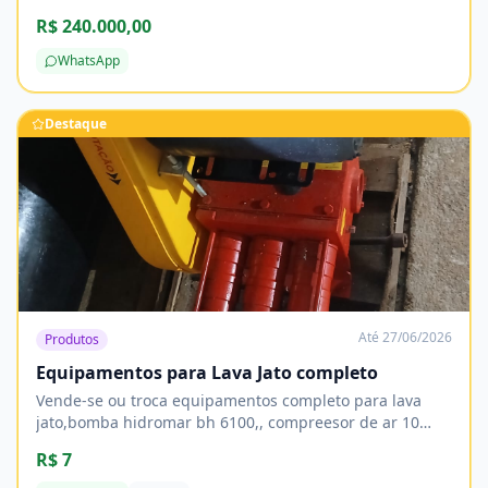
Água Área de serviço Copa Cozinha Energia elétrica Piso
R$ 240.000,00
cerâmico
WhatsApp
Destaque
Até
27/06/2026
Produtos
Equipamentos para Lava Jato completo
Vende-se ou troca equipamentos completo para lava
jato,bomba hidromar bh 6100,, compreesor de ar 10
pés, tornadora, reservatorio de 1000 litros 2 tamores de
R$ 7
200 litros e mais de 20 metros de mangueiras