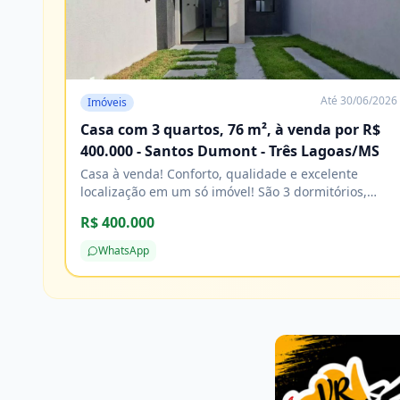
Até
30/06/2026
Imóveis
Casa com 3 quartos, 76 m², à venda por R$
400.000 - Santos Dumont - Três Lagoas/MS
Casa à venda! Conforto, qualidade e excelente
localização em um só imóvel! São 3 dormitórios,
sendo 1 suíte, banheiro social, sala e cozinha, com
R$ 400.000
acabamento impecável e excelente padrão de
construção. Agende sua visita e venha conhecer!
WhatsApp
Características Água Cozinha Energia elétrica
Esgoto Lavanderia Pavimentação Porcelanato