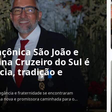
açônica São João e
na Cruzeiro do Sul é
ia, tradição e
legância e fraternidade se encontraram
ma nova e promissora caminhada para os