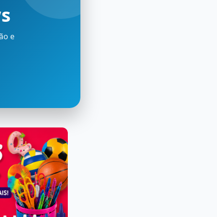
ws
ão e