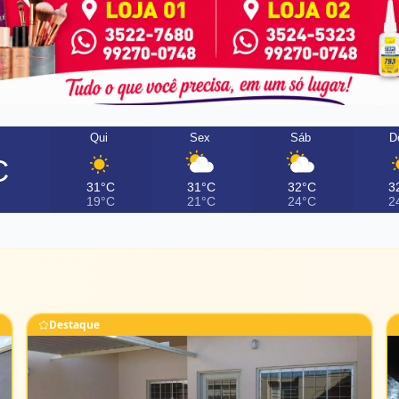
Qui
Sex
Sáb
D
C
31°C
31°C
32°C
3
19°C
21°C
24°C
2
Destaque