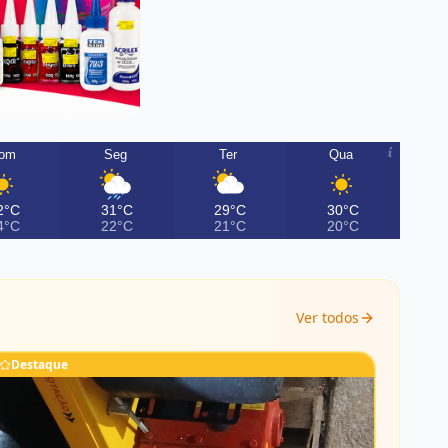
om
Seg
Ter
Qua
2°C
31°C
29°C
30°C
4°C
22°C
21°C
20°C
Ver todos
Destaque