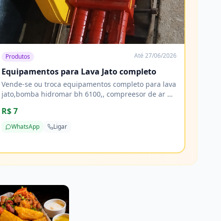
Até
27/06/2026
Produtos
Equipamentos para Lava Jato completo
Vende-se ou troca equipamentos completo para lava
jato,bomba hidromar bh 6100,, compreesor de ar 10
pés, tornadora, reservatorio de 1000 litros 2 tamores
R$ 7
de 200 litros e mais de 20 metros de mangueiras
WhatsApp
Ligar