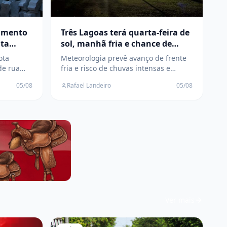
vimento
Três Lagoas terá quarta-feira de
nta
sol, manhã fria e chance de
temporais a partir de quinta
ota
Meteorologia prevê avanço de frente
oas
de rua
fria e risco de chuvas intensas e
tempestades no leste de Mato Grosso
05/08
Rafael Landeiro
05/08
 melhor
do Sul nos próximos dias
rbano
Ver mais