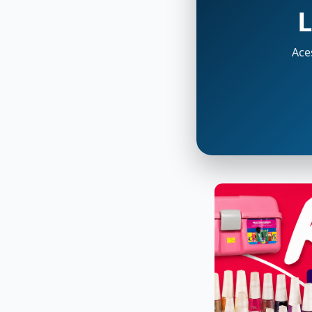
L
Ace