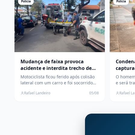
Polícia
Polícia
Mudança de faixa provoca
Condena
acidente e interdita trecho de
capturad
avenida no Centro de Três
cumprir
Motociclista ficou ferido após colisão
O homem e
Lagoas
regime 
lateral com um carro e foi socorrido
e será tr
pelo SAMU; Polícia Civil investigará as
penitenci
Rafael Landeiro
05/08
Rafael L
circunstâncias do acidente
cumprirá