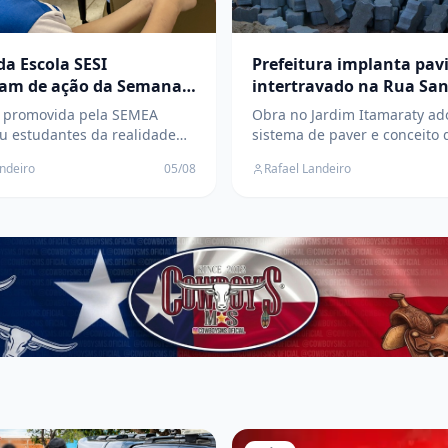
da Escola SESI
Prefeitura implanta pa
pam de ação da Semana
intertravado na Rua Sa
cultura Familiar em Três
Branca para melhorar
e promovida pela SEMEA
Obra no Jardim Itamaraty ad
mobilidade em Três Lag
u estudantes da realidade
sistema de paver e conceito 
, destacando a importância
compartilhada, priorizando
andeiro
05/08
Rafael Landeiro
ltura familiar e da produção
acessibilidade, segurança e
el de alimento
aproveitamento do espaço u