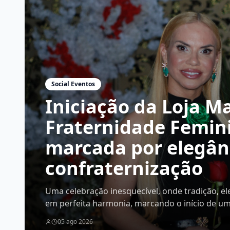
Social Eventos
Iniciação da Loja M
Fraternidade Femini
marcada por elegânc
confraternização
Uma celebração inesquecível, onde tradição, e
em perfeita harmonia, marcando o início de u
novos membros
05 ago 2026