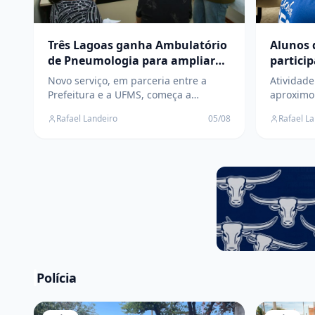
Três Lagoas ganha Ambulatório
Alunos 
de Pneumologia para ampliar
partici
atendimento a pacientes do SUS
da Agri
Novo serviço, em parceria entre a
Atividad
Lagoas
Prefeitura e a UFMS, começa a
aproximo
funcionar no dia 7 de agosto e
do campo
Rafael Landeiro
05/08
Rafael L
oferecerá consultas especializadas
da agricu
para pacientes com doenças
sustentáv
respiratórias
Polícia