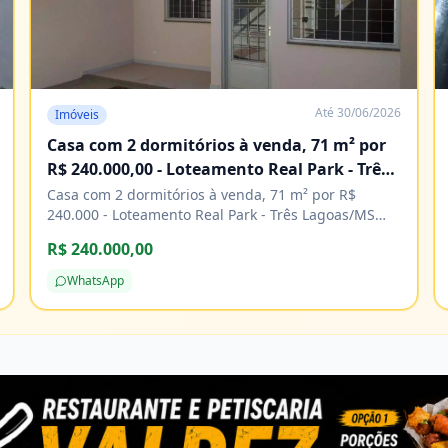
Até
30/06/2026
Imóveis
Casa com 2 dormitórios à venda, 71 m² por
R$ 240.000,00 - Loteamento Real Park - Três
Lagoas/MS
Casa com 2 dormitórios à venda, 71 m² por R$
240.000 - Loteamento Real Park - Três Lagoas/MS
Características Água Área de serviço Copa Cozinha
R$ 240.000,00
Energia elétrica Piso cerâmico
WhatsApp