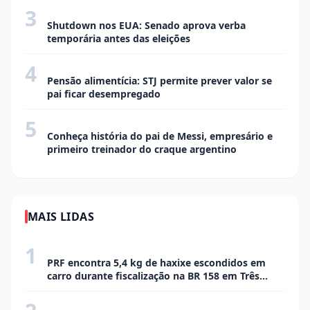
3
ECONOMIA
Shutdown nos EUA: Senado aprova verba
temporária antes das eleições
4
ECONOMIA
Pensão alimentícia: STJ permite prever valor se
pai ficar desempregado
5
ECONOMIA
Conheça história do pai de Messi, empresário e
primeiro treinador do craque argentino
MAIS LIDAS
1
POLÍCIA
PRF encontra 5,4 kg de haxixe escondidos em
carro durante fiscalização na BR 158 em Três
Lagoas
2
CIDADE