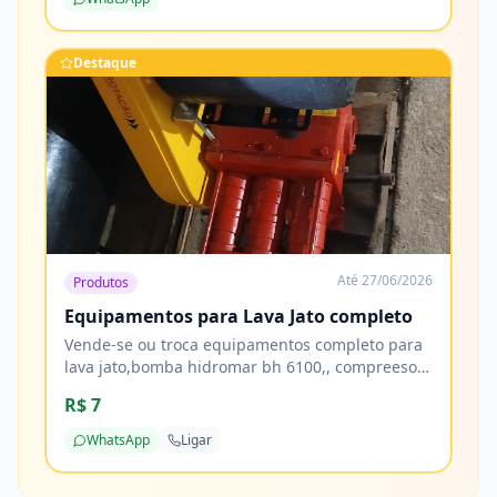
Destaque
Até
27/06/2026
Produtos
Equipamentos para Lava Jato completo
Vende-se ou troca equipamentos completo para
lava jato,bomba hidromar bh 6100,, compreesor
de ar 10 pés, tornadora, reservatorio de 1000
R$ 7
litros 2 tamores de 200 litros e mais de 20 metros
de mangueiras
WhatsApp
Ligar