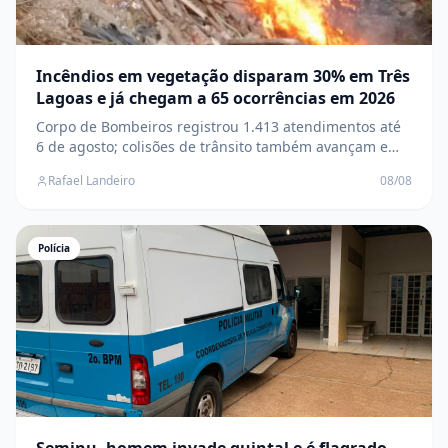
Incêndios em vegetação disparam 30% em Três
Lagoas e já chegam a 65 ocorrências em 2026
Corpo de Bombeiros registrou 1.413 atendimentos até
6 de agosto; colisões de trânsito também avançam e
saltam de 110 para 157 casos
Rafael Landeiro
08/08
Polícia
Seminu, homem invade quintal e é flagrado