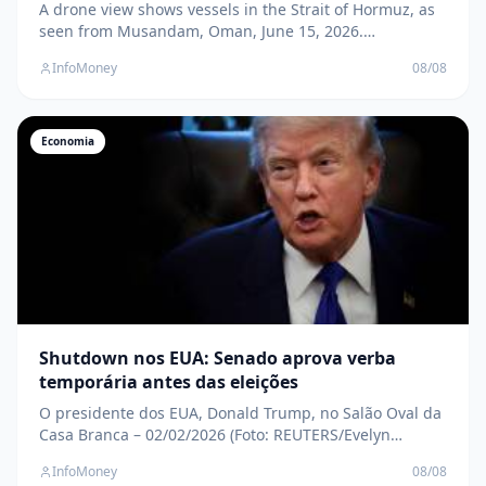
A drone view shows vessels in the Strait of Hormuz, as
seen from Musandam, Oman, June 15, 2026.
REUTERS/Stringer " data-image-caption=" Foto: Reuters
InfoMoney
08/08
" data-large-file="https://www.infomoney.com.br/wp-
content/uploads/2026/06/hormuz-estreito-guerra-ira-
eua-petroleo.jpg?fit=1100%2C700&quality=70&strip
Economia
Shutdown nos EUA: Senado aprova verba
temporária antes das eleições
O presidente dos EUA, Donald Trump, no Salão Oval da
Casa Branca – 02/02/2026 (Foto: REUTERS/Evelyn
Hockstein) " data-large-
InfoMoney
08/08
file="https://www.infomoney.com.br/wp-