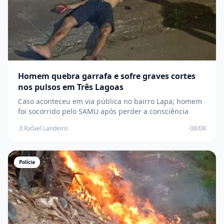
Homem quebra garrafa e sofre graves cortes
nos pulsos em Três Lagoas
Caso aconteceu em via pública no bairro Lapa; homem
foi socorrido pelo SAMU após perder a consciência
Rafael Landeiro
08/08
Polícia