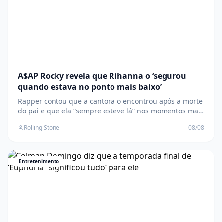
A$AP Rocky revela que Rihanna o ‘segurou
quando estava no ponto mais baixo’
Rapper contou que a cantora o encontrou após a morte
do pai e que ela “sempre esteve lá” nos momentos mais
difíceis de sua vida O post A$AP Rocky revela que
Rolling Stone
08/08
Rihanna o ‘segurou quando estava no ponto mais baixo’
apareceu primeiro em Rolling Stone Brasil .
Entretenimento