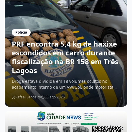
Polícia
PRF encontra 5,4 kg de haxixe
escondidos em carro durante
fiscalização na BR 158 em Três
Lagoas
Droga estava dividida em 18 volumes ocultos no
acabamento interno de um VW/Gol, onde motorista
confessou que levaria o entorpecente até Três Lagoas
Rafael Landeiro
08 ago 2026