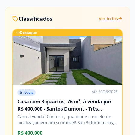
Classificados
Ver todos
Destaque
Até
30/06/2026
Imóveis
Casa com 3 quartos, 76 m², à venda por
R$ 400.000 - Santos Dumont - Três
Lagoas/MS
Casa à venda! Conforto, qualidade e excelente
localização em um só imóvel! São 3 dormitórios,
sendo 1 suíte, banheiro social, sala e cozinha,
R$ 400.000
com acabamento impecável e excelente padrão