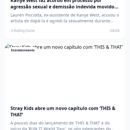
agressão sexual e demissão indevida movido
por ex-funcionária
Lauren Pisciotta, ex-assistente de Kanye West, acusou o
artista de dopá-la e agredi-la sexualmente durante
uma sessão em estúdio de Sean Combs O post Kanye
Rolling Stone
08/08
West faz acordo em processo por agressão sexual e
demissão indevida movido por ex-funcionária apareceu
primeiro em Rolling Stone Brasil .
Entretenimento
Stray Kids abre um novo capítulo com ‘THIS &
THAT’
A poucos dias do lançamento de ‘THIS & THAT’ e do
início da ‘RUN IT World Tour’, os oito integrantes do