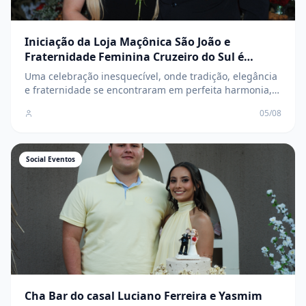
Iniciação da Loja Maçônica São João e
Fraternidade Feminina Cruzeiro do Sul é
marcada por elegância, tradição e
Uma celebração inesquecível, onde tradição, elegância
confraternização
e fraternidade se encontraram em perfeita harmonia,
marcando o início de uma nova e promissora
05/08
caminhada para os novos membros
Social Eventos
Cha Bar do casal Luciano Ferreira e Yasmim