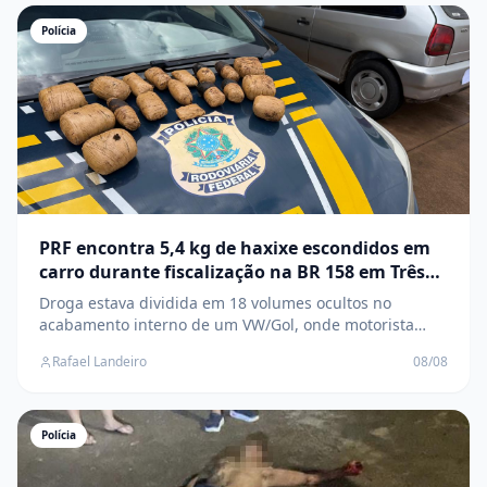
Polícia
PRF encontra 5,4 kg de haxixe escondidos em
carro durante fiscalização na BR 158 em Três
Lagoas
Droga estava dividida em 18 volumes ocultos no
acabamento interno de um VW/Gol, onde motorista
confessou que levaria o entorpecente até Três Lagoas
Rafael Landeiro
08/08
Polícia