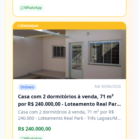
de construção. Agende sua visita e venha
WhatsApp
conhecer! Características Água Cozinha Energia
elétrica Esgoto Lavanderia Pavimentação
Porcelanato
Destaque
Até
30/06/2026
Imóveis
Casa com 2 dormitórios à venda, 71 m²
por R$ 240.000,00 - Loteamento Real Park
- Três Lagoas/MS
Casa com 2 dormitórios à venda, 71 m² por R$
240.000 - Loteamento Real Park - Três Lagoas/MS
Características Água Área de serviço Copa
R$ 240.000,00
Cozinha Energia elétrica Piso cerâmico
WhatsApp