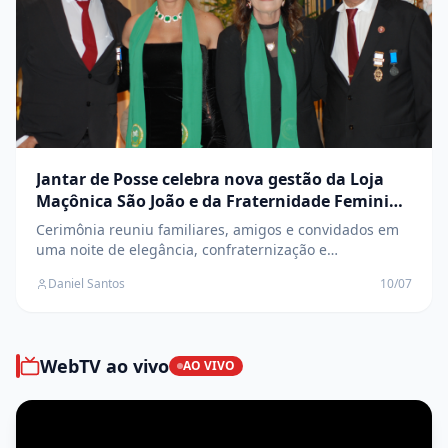
Jantar de Posse celebra nova gestão da Loja
Maçônica São João e da Fraternidade Feminina
Cruzeiro do Sul
Cerimônia reuniu familiares, amigos e convidados em
uma noite de elegância, confraternização e
transmissão de cargos
Daniel Santos
10/07
WebTV ao vivo
AO VIVO