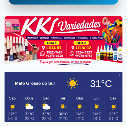
31°C
Mato Grosso do Sul
Sáb
Dom
Seg
Ter
Qua
Qui
Sex
32°C
32°C
33°C
30°C
34°C
34°C
33°C
23°C
23°C
23°C
21°C
22°C
23°C
21°C