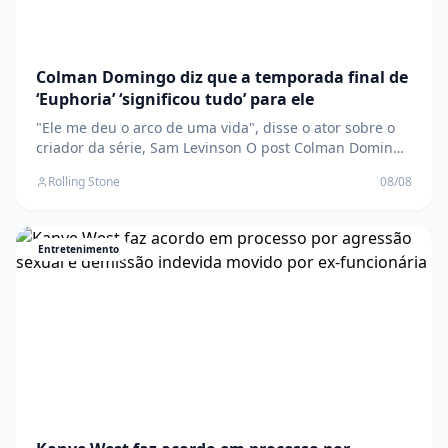
Colman Domingo diz que a temporada final de
‘Euphoria’ ‘significou tudo’ para ele
"Ele me deu o arco de uma vida", disse o ator sobre o
criador da série, Sam Levinson O post Colman Domingo
diz que a temporada final de ‘Euphoria’ ‘significou tudo’
Rolling Stone
08/08
para ele apareceu primeiro em Rolling Stone Brasil .
Entretenimento
Kanye West faz acordo em processo por