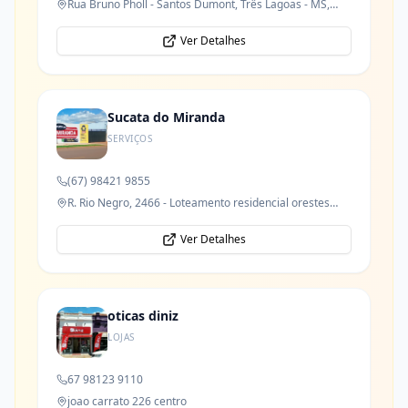
Rua Bruno Pholl - Santos Dumont, Três Lagoas - MS,
79621-050
Ver Detalhes
Sucata do Miranda
SERVIÇOS
(67) 98421 9855
R. Rio Negro, 2466 - Loteamento residencial orestes
prata tibery junior
Ver Detalhes
oticas diniz
LOJAS
67 98123 9110
joao carrato 226 centro