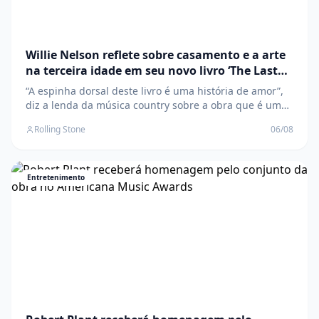
Willie Nelson reflete sobre casamento e a arte
na terceira idade em seu novo livro ‘The Last
Leaf’
“A espinha dorsal deste livro é uma história de amor”,
diz a lenda da música country sobre a obra que é uma
homenagem à sua esposa, Annie O post Willie Nelson
Rolling Stone
06/08
reflete sobre casamento e a arte na terceira idade em
seu novo livro ‘The Last Leaf’ apareceu primeiro em
Rolling Stone Brasil .
Entretenimento