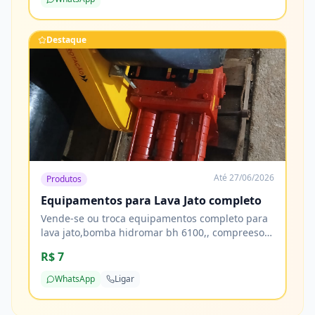
Destaque
Até
27/06/2026
Produtos
Equipamentos para Lava Jato completo
Vende-se ou troca equipamentos completo para
lava jato,bomba hidromar bh 6100,, compreesor
de ar 10 pés, tornadora, reservatorio de 1000
R$ 7
litros 2 tamores de 200 litros e mais de 20 metros
de mangueiras
WhatsApp
Ligar