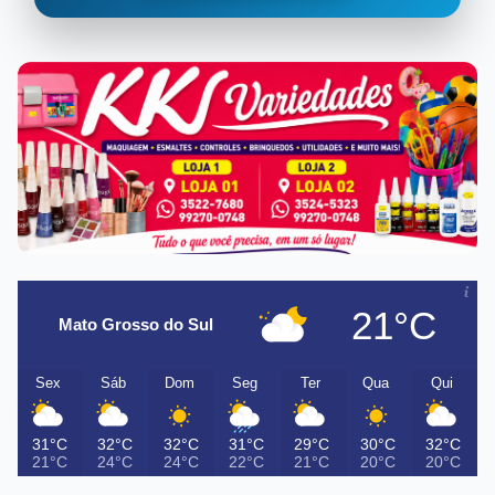
21°C
Mato Grosso do Sul
Sex
Sáb
Dom
Seg
Ter
Qua
Qui
31°C
32°C
32°C
31°C
29°C
30°C
32°C
21°C
24°C
24°C
22°C
21°C
20°C
20°C