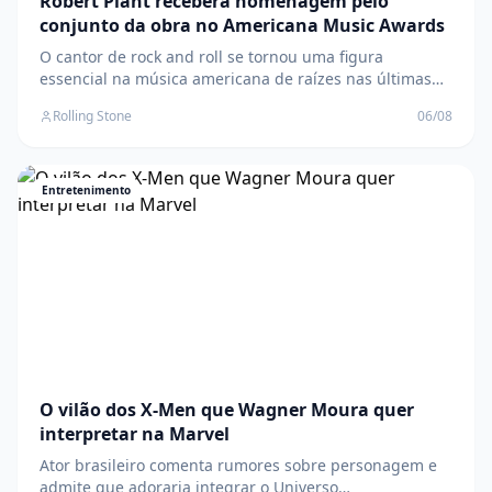
Robert Plant receberá homenagem pelo
conjunto da obra no Americana Music Awards
O cantor de rock and roll se tornou uma figura
essencial na música americana de raízes nas últimas
duas décadas, graças às colaborações com Alison
Rolling Stone
06/08
Krauss e T Bone Burnett O post Robert Plant receberá
homenagem pelo conjunto da obra no Americana
Music Awards apareceu primeiro em Rolling Stone
Brasil
Entretenimento
O vilão dos X-Men que Wagner Moura quer
interpretar na Marvel
Ator brasileiro comenta rumores sobre personagem e
admite que adoraria integrar o Universo