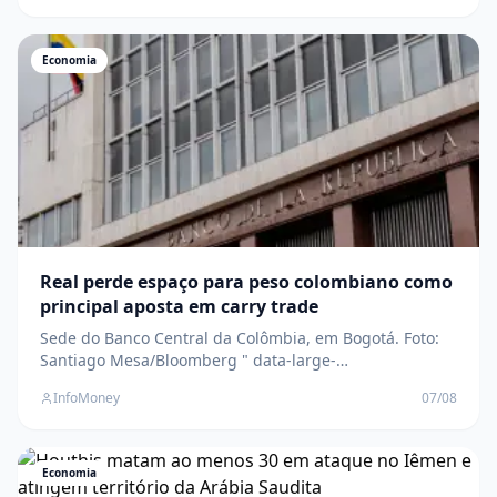
content/uploads/2026/07/2026-07-
09T140212Z_675657321_RC28DLALPRDQ_RTRMADP_3_META-
PLATFORMS-AI-MODEL.jpg?fit=1280%2C8
Economia
Real perde espaço para peso colombiano como
principal aposta em carry trade
Sede do Banco Central da Colômbia, em Bogotá. Foto:
Santiago Mesa/Bloomberg " data-large-
file="https://www.infomoney.com.br/wp-
InfoMoney
07/08
content/uploads/2026/08/463074286.jpg?
fit=1280%2C853&quality=70&strip=all" />Moeda da
Colômbia acumula alta de 19% em 2026 e ignora
medidas do banco central para conter valo
Economia