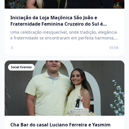
Iniciação da Loja Maçônica São João e
Fraternidade Feminina Cruzeiro do Sul é
marcada por elegância, tradição e
Uma celebração inesquecível, onde tradição, elegância
confraternização
e fraternidade se encontraram em perfeita harmonia,
marcando o início de uma nova e promissora
05/08
caminhada para os novos membros
Social Eventos
Cha Bar do casal Luciano Ferreira e Yasmim