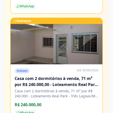
de construção. Agende sua visita e venha
WhatsApp
conhecer! Características Água Cozinha Energia
elétrica Esgoto Lavanderia Pavimentação
Porcelanato
Destaque
Até
30/06/2026
Imóveis
Casa com 2 dormitórios à venda, 71 m²
por R$ 240.000,00 - Loteamento Real Park
- Três Lagoas/MS
Casa com 2 dormitórios à venda, 71 m² por R$
240.000 - Loteamento Real Park - Três Lagoas/MS
Características Água Área de serviço Copa
R$ 240.000,00
Cozinha Energia elétrica Piso cerâmico
WhatsApp