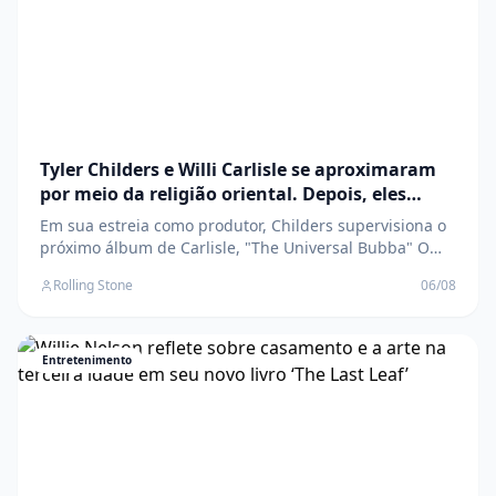
Tyler Childers e Willi Carlisle se aproximaram
por meio da religião oriental. Depois, eles
foram para o estúdio
Em sua estreia como produtor, Childers supervisiona o
próximo álbum de Carlisle, "The Universal Bubba" O
post Tyler Childers e Willi Carlisle se aproximaram por
Rolling Stone
06/08
meio da religião oriental. Depois, eles foram para o
estúdio apareceu primeiro em Rolling Stone Brasil .
Entretenimento