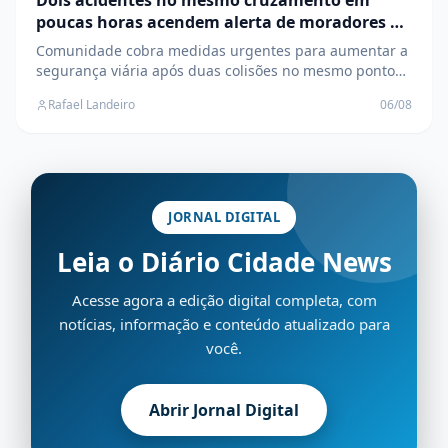
Dois acidentes no mesmo cruzamento em
poucas horas acendem alerta de moradores no
Jardim Alvorada
Comunidade cobra medidas urgentes para aumentar a
segurança viária após duas colisões no mesmo ponto
em um único dia, em Três Lagoas
Rafael Landeiro
06/08
JORNAL DIGITAL
Leia o Diário Cidade News
Acesse agora a edição digital completa, com
notícias, informação e conteúdo atualizado para
você.
Abrir Jornal Digital