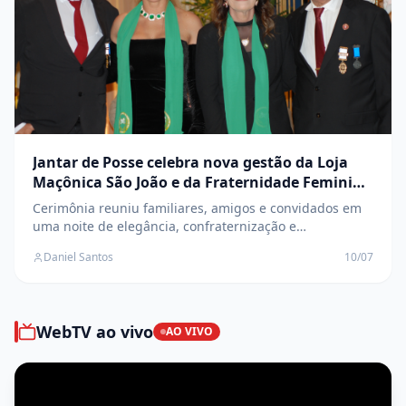
Jantar de Posse celebra nova gestão da Loja
Maçônica São João e da Fraternidade Feminina
Cruzeiro do Sul
Cerimônia reuniu familiares, amigos e convidados em
uma noite de elegância, confraternização e
transmissão de cargos
Daniel Santos
10/07
WebTV ao vivo
AO VIVO