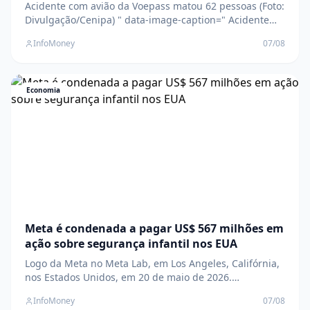
Acidente com avião da Voepass matou 62 pessoas (Foto:
Divulgação/Cenipa) " data-image-caption=" Acidente
com avião da Voepass matou 62 pessoas (Foto:
InfoMoney
07/08
Divulgação/Cenipa) " data-large-
file="https://www.infomoney.com.br/wp-
content/uploads/2024/11/acidente-voepass.jpg?
fit=822%2C605&quality=70&strip=all"
Economia
Meta é condenada a pagar US$ 567 milhões em
ação sobre segurança infantil nos EUA
Logo da Meta no Meta Lab, em Los Angeles, Califórnia,
nos Estados Unidos, em 20 de maio de 2026.
REUTERS/Daniel Cole/Foto de arquivo " data-large-
InfoMoney
07/08
file="https://www.infomoney.com.br/wp-