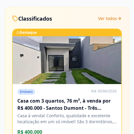
Classificados
Ver todos
Destaque
Até
30/06/2026
Imóveis
Casa com 3 quartos, 76 m², à venda por
R$ 400.000 - Santos Dumont - Três
Lagoas/MS
Casa à venda! Conforto, qualidade e excelente
localização em um só imóvel! São 3 dormitórios,
sendo 1 suíte, banheiro social, sala e cozinha,
R$ 400.000
com acabamento impecável e excelente padrão