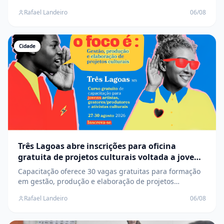
interno e cortes chegam a ficar mais de 14% mais caros
Rafael Landeiro
06/08
Cidade
Três Lagoas abre inscrições para oficina
gratuita de projetos culturais voltada a jovens
artistas
Capacitação oferece 30 vagas gratuitas para formação
em gestão, produção e elaboração de projetos
culturais, com prioridade para grupos historicamente
Rafael Landeiro
06/08
sub-representados