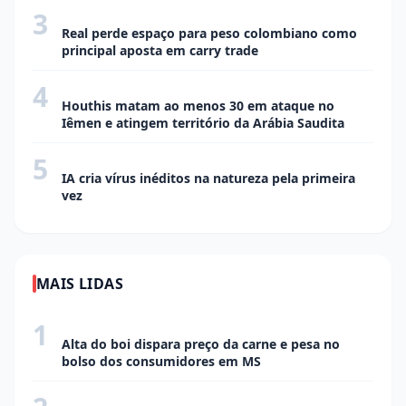
3
ECONOMIA
Real perde espaço para peso colombiano como
principal aposta em carry trade
4
ECONOMIA
Houthis matam ao menos 30 em ataque no
Iêmen e atingem território da Arábia Saudita
5
ECONOMIA
IA cria vírus inéditos na natureza pela primeira
vez
MAIS LIDAS
1
CIDADE
Alta do boi dispara preço da carne e pesa no
bolso dos consumidores em MS
CIDADE