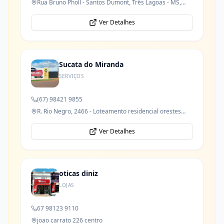
Rua Bruno Pholl - Santos Dumont, Três Lagoas - MS,
79621-050
Ver Detalhes
Sucata do Miranda
SERVIÇOS
(67) 98421 9855
R. Rio Negro, 2466 - Loteamento residencial orestes
prata tibery junior
Ver Detalhes
oticas diniz
LOJAS
67 98123 9110
joao carrato 226 centro