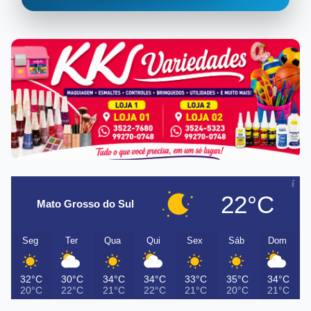
22°C
Mato Grosso do Sul
Seg
Ter
Qua
Qui
Sex
Sáb
Dom
32°C
30°C
34°C
34°C
33°C
35°C
34°C
20°C
22°C
21°C
22°C
21°C
20°C
21°C