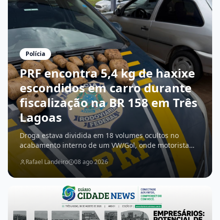
Polícia
PRF encontra 5,4 kg de haxixe
escondidos em carro durante
fiscalização na BR 158 em Três
Lagoas
Droga estava dividida em 18 volumes ocultos no
acabamento interno de um VW/Gol, onde motorista
confessou que levaria o entorpecente até Três Lagoas
Rafael Landeiro
08 ago 2026