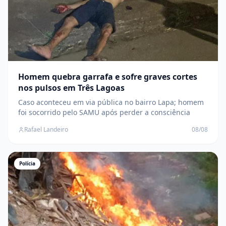
Homem quebra garrafa e sofre graves cortes
nos pulsos em Três Lagoas
Caso aconteceu em via pública no bairro Lapa; homem
foi socorrido pelo SAMU após perder a consciência
Rafael Landeiro
08/08
Polícia