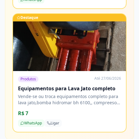
Destaque
Até
27/06/2026
Produtos
Equipamentos para Lava Jato completo
Vende-se ou troca equipamentos completo para
lava jato,bomba hidromar bh 6100,, compreesor
de ar 10 pés, tornadora, reservatorio de 1000
R$ 7
litros 2 tamores de 200 litros e mais de 20 metros
de mangueiras
WhatsApp
Ligar