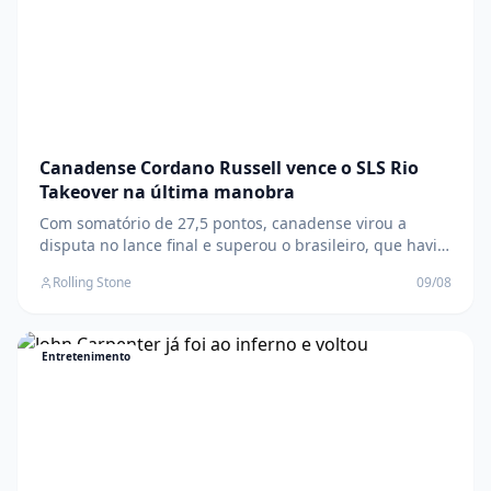
Canadense Cordano Russell vence o SLS Rio
Takeover na última manobra
Com somatório de 27,5 pontos, canadense virou a
disputa no lance final e superou o brasileiro, que havia
assumido a liderança na penúltima rodada O post
Rolling Stone
09/08
Canadense Cordano Russell vence o SLS Rio Takeover
na última manobra apareceu primeiro em Rolling Stone
Brasil .
Entretenimento