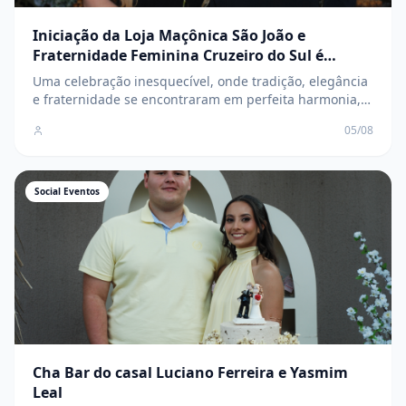
Iniciação da Loja Maçônica São João e
Fraternidade Feminina Cruzeiro do Sul é
marcada por elegância, tradição e
Uma celebração inesquecível, onde tradição, elegância
confraternização
e fraternidade se encontraram em perfeita harmonia,
marcando o início de uma nova e promissora
05/08
caminhada para os novos membros
Social Eventos
Cha Bar do casal Luciano Ferreira e Yasmim
Leal