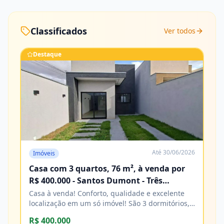
Classificados
Ver todos
Destaque
Até
30/06/2026
Imóveis
Casa com 3 quartos, 76 m², à venda por
R$ 400.000 - Santos Dumont - Três
Lagoas/MS
Casa à venda! Conforto, qualidade e excelente
localização em um só imóvel! São 3 dormitórios,
sendo 1 suíte, banheiro social, sala e cozinha,
R$ 400.000
com acabamento impecável e excelente padrão