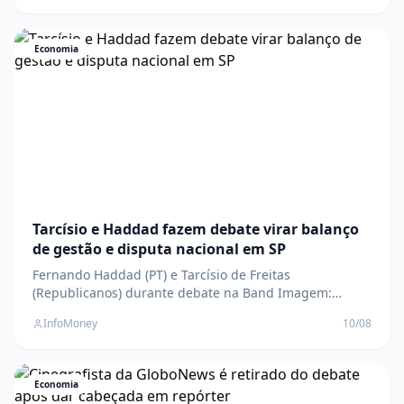
corrida pelo Palácio Guanabara, ex-prefeito do Rio foi
criticado por ausência The post “Homem geleia”:
Ausente, Pae
Economia
Tarcísio e Haddad fazem debate virar balanço
de gestão e disputa nacional em SP
Fernando Haddad (PT) e Tarcísio de Freitas
(Republicanos) durante debate na Band Imagem:
Reprodução/TV Bandeirantes " data-large-
InfoMoney
10/08
file="https://www.infomoney.com.br/wp-
content/uploads/2026/08/fernando-haddad-pt-e-
tarcisio-de-freitas-republicanos-durante-debate-na-
band-1665451861883_v2_900x506.jpg?fit
Economia