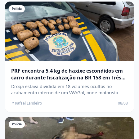
Polícia
PRF encontra 5,4 kg de haxixe escondidos em
carro durante fiscalização na BR 158 em Três
Lagoas
Droga estava dividida em 18 volumes ocultos no
acabamento interno de um VW/Gol, onde motorista
confessou que levaria o entorpecente até Três Lagoas
Rafael Landeiro
08/08
Polícia