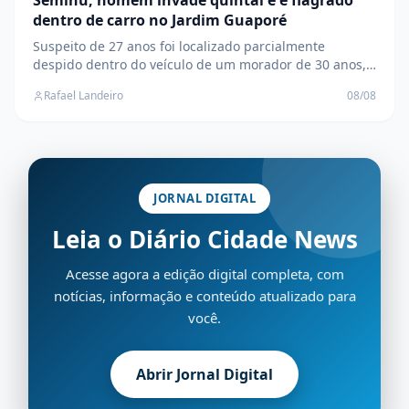
Seminu, homem invade quintal e é flagrado
dentro de carro no Jardim Guaporé
Suspeito de 27 anos foi localizado parcialmente
despido dentro do veículo de um morador de 30 anos,
no Jardim Guaporé, durante a madrugada deste
Rafael Landeiro
08/08
sábado, 08
JORNAL DIGITAL
Leia o Diário Cidade News
Acesse agora a edição digital completa, com
notícias, informação e conteúdo atualizado para
você.
Abrir Jornal Digital