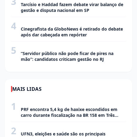
3
Tarcísio e Haddad fazem debate virar balanço de
gestão e disputa nacional em SP
4
ECONOMIA
Cinegrafista da GloboNews é retirado do debate
após dar cabeçada em repórter
5
ECONOMIA
“Servidor público não pode ficar de pires na
mão”: candidatos criticam gestão no RJ
MAIS LIDAS
1
POLÍCIA
PRF encontra 5,4 kg de haxixe escondidos em
carro durante fiscalização na BR 158 em Três
Lagoas
2
CIDADE
UFN3, eleições e saúde são os principais