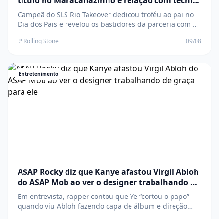
título no Maracanãzinho e relação com técnico
Felipe Gustavo: ‘A gente deu um show’
Campeã do SLS Rio Takeover dedicou troféu ao pai no
Dia dos Pais e revelou os bastidores da parceria com o
treinador que define a estratégia de cada manobra na
Rolling Stone
09/08
competição O post Rayssa Leal fala à Rolling Stone
Brasil sobre título no Maracanãzinho e relação com
técnico Felipe Gustavo: ‘A gente deu u
Entretenimento
A$AP Rocky diz que Kanye afastou Virgil Abloh
do ASAP Mob ao ver o designer trabalhando de
graça para ele
Em entrevista, rapper contou que Ye “cortou o papo”
quando viu Abloh fazendo capa de álbum e direção
criativa de sua turnê sem cobrar nada O post A$AP