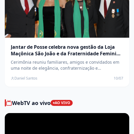
Jantar de Posse celebra nova gestão da Loja
Maçônica São João e da Fraternidade Feminina
Cruzeiro do Sul
Cerimônia reuniu familiares, amigos e convidados em
uma noite de elegância, confraternização e
transmissão de cargos
Daniel Santos
10/07
WebTV ao vivo
AO VIVO