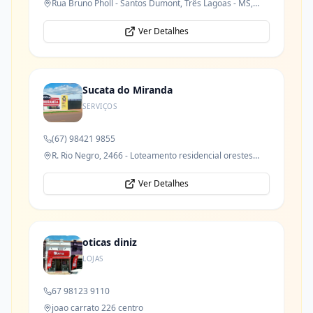
Rua Bruno Pholl - Santos Dumont, Três Lagoas - MS,
79621-050
Ver Detalhes
Sucata do Miranda
SERVIÇOS
(67) 98421 9855
R. Rio Negro, 2466 - Loteamento residencial orestes
prata tibery junior
Ver Detalhes
oticas diniz
LOJAS
67 98123 9110
joao carrato 226 centro