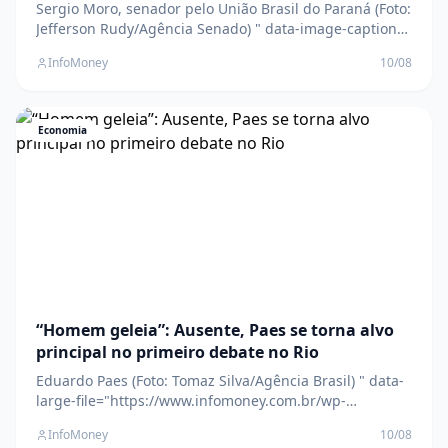
Sergio Moro, senador pelo União Brasil do Paraná (Foto:
Jefferson Rudy/Agência Senado) " data-image-caption="
Sergio Moro, senador pelo União Brasil do Paraná (Foto:
InfoMoney
10/08
Jefferson Rudy/Agência Senado) " data-large-
file="https://www.infomoney.com.br/wp-
content/uploads/2024/05/sergio-moro.jpg?
fit=838%2C57
Economia
“Homem geleia”: Ausente, Paes se torna alvo
principal no primeiro debate no Rio
Eduardo Paes (Foto: Tomaz Silva/Agência Brasil) " data-
large-file="https://www.infomoney.com.br/wp-
content/uploads/2025/01/toms0787.webp?
InfoMoney
10/08
fit=1170%2C700&quality=70&strip=all" />Líder na