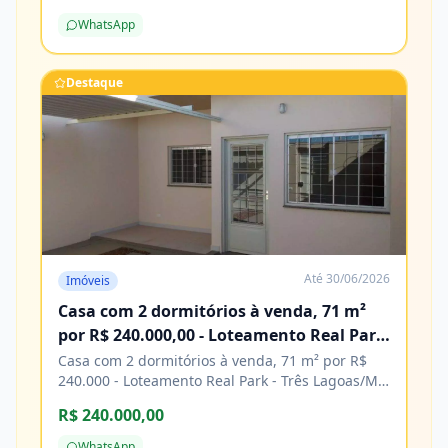
de construção. Agende sua visita e venha
WhatsApp
conhecer! Características Água Cozinha Energia
elétrica Esgoto Lavanderia Pavimentação
Porcelanato
Destaque
Até
30/06/2026
Imóveis
Casa com 2 dormitórios à venda, 71 m²
por R$ 240.000,00 - Loteamento Real Park
- Três Lagoas/MS
Casa com 2 dormitórios à venda, 71 m² por R$
240.000 - Loteamento Real Park - Três Lagoas/MS
Características Água Área de serviço Copa
R$ 240.000,00
Cozinha Energia elétrica Piso cerâmico
WhatsApp