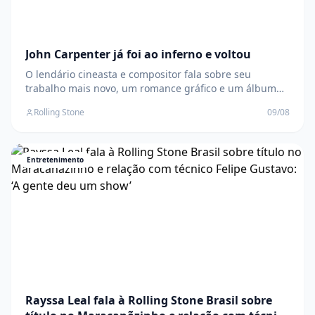
John Carpenter já foi ao inferno e voltou
O lendário cineasta e compositor fala sobre seu
trabalho mais novo, um romance gráfico e um álbum
conjunto chamado Cathedral, e reflete sobre sua longa
Rolling Stone
09/08
carreira no horror O post John Carpenter já foi ao
inferno e voltou apareceu primeiro em Rolling Stone
Brasil .
Entretenimento
Rayssa Leal fala à Rolling Stone Brasil sobre