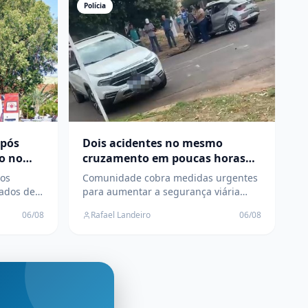
Polícia
após
Dois acidentes no mesmo
ro no
cruzamento em poucas horas
acendem alerta de moradores
os
Comunidade cobra medidas urgentes
no Jardim Alvorada
ados de
para aumentar a segurança viária
rida pelo
após duas colisões no mesmo ponto
06/08
Rafael Landeiro
06/08
em um único dia, em Três Lagoas