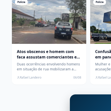
Polícia
Polícia
Atos obscenos e homem com
Confusã
faca assustam comerciantes e
em panc
moradores
na Polí
Duas ocorrências envolvendo homens
Mulher e 
em situação de rua mobilizaram a
acusações
Polícia Militar em diferentes regiões
onde tod
Rafael Landeiro
06/08
Rafael L
da cidade; suspeitos fugiram antes da
Polícia Ci
chegada das equipes