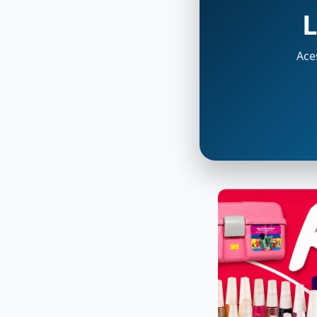
L
Ace