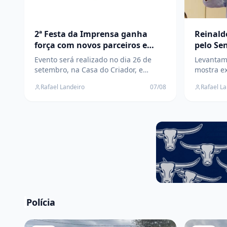
2ª Festa da Imprensa ganha
Reinald
força com novos parceiros e
pelo Se
prepara grande encontro da
pesquis
Evento será realizado no dia 26 de
Levantam
comunicação em Três Lagoas
setembro, na Casa do Criador, e
mostra e
reunirá profissionais da comunicação
intenções
Rafael Landeiro
07/08
Rafael L
em uma tarde de confraternização,
Capitão C
integração e valorização da imprensa
envolve 
eleições 
Polícia