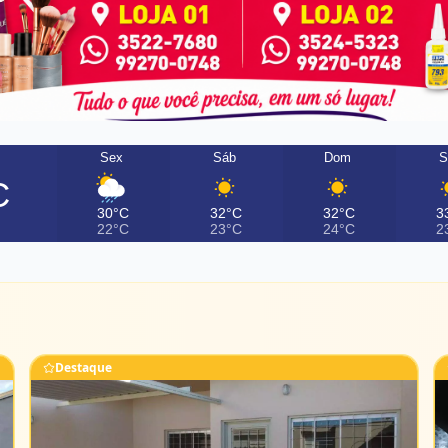
Sex
Sáb
Dom
S
C
30°C
32°C
32°C
3
22°C
23°C
24°C
2
Destaque