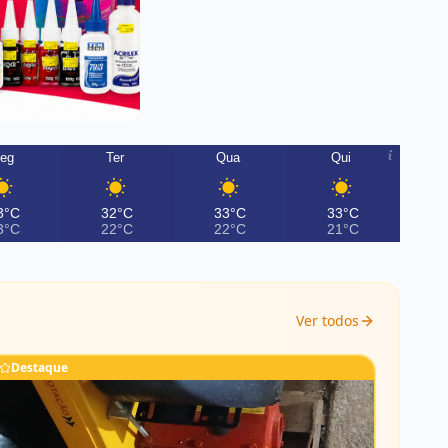
eg
Ter
Qua
Qui
3°C
32°C
33°C
33°C
3°C
22°C
22°C
21°C
Ver todos
Destaque