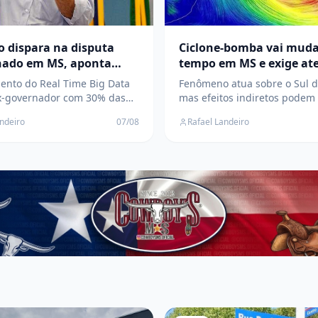
o dispara na disputa
Ciclone-bomba vai muda
nado em MS, aponta
tempo em MS e exige at
a
para chuva e ventos em 
ento do Real Time Big Data
Fenômeno atua sobre o Sul d
Lagoas
x-governador com 30% das
mas efeitos indiretos podem 
 de voto, seguido por
leste de Mato Grosso do Sul,
andeiro
07/08
Rafael Landeiro
ontar, com 19%; disputa
Defesa Civil orienta populaçã
duas vagas ao Senado nas
acompanhar os alertas
de 2026
meteorológicos