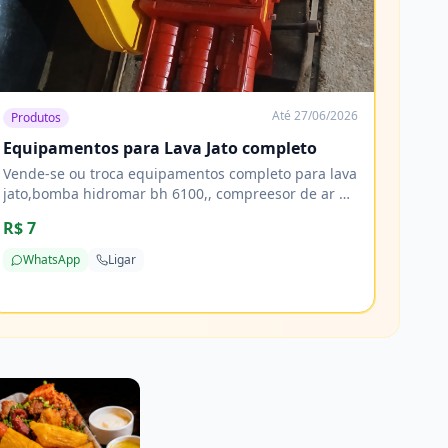
Até
27/06/2026
Produtos
Equipamentos para Lava Jato completo
Vende-se ou troca equipamentos completo para lava
jato,bomba hidromar bh 6100,, compreesor de ar 10
pés, tornadora, reservatorio de 1000 litros 2 tamores
R$ 7
de 200 litros e mais de 20 metros de mangueiras
WhatsApp
Ligar