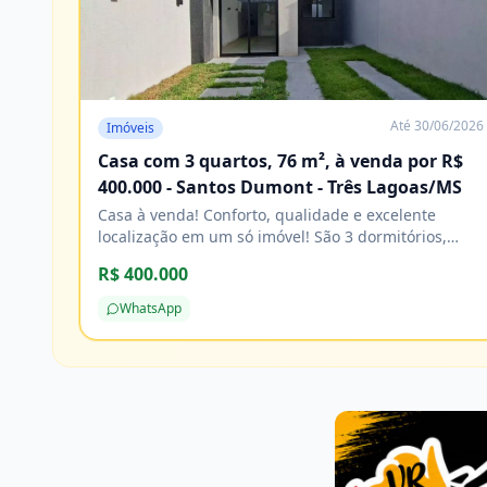
Até
30/06/2026
Imóveis
Casa com 3 quartos, 76 m², à venda por R$
400.000 - Santos Dumont - Três Lagoas/MS
Casa à venda! Conforto, qualidade e excelente
localização em um só imóvel! São 3 dormitórios,
sendo 1 suíte, banheiro social, sala e cozinha, com
R$ 400.000
acabamento impecável e excelente padrão de
construção. Agende sua visita e venha conhecer!
WhatsApp
Características Água Cozinha Energia elétrica
Esgoto Lavanderia Pavimentação Porcelanato