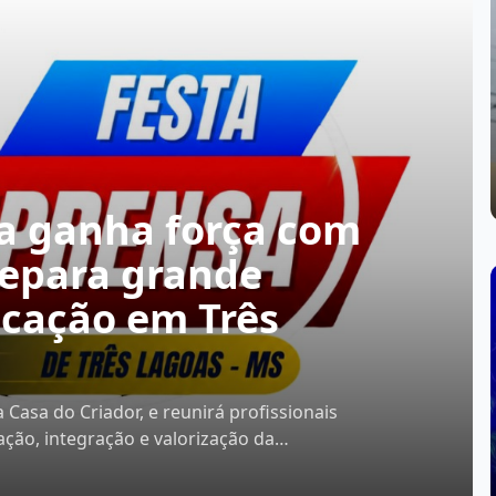
sa ganha força com
repara grande
cação em Três
 Casa do Criador, e reunirá profissionais
ão, integração e valorização da