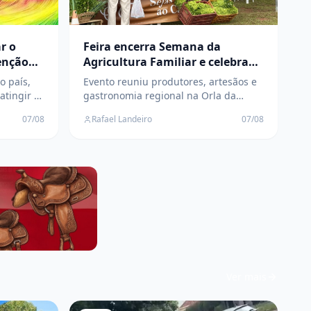
r o
Feira encerra Semana da
enção
Agricultura Familiar e celebra
Três
força do campo em Três Lagoas
o país,
Evento reuniu produtores, artesãos e
atingir o
gastronomia regional na Orla da
 onde
Lagoa Maior após cinco dias de
07/08
Rafael Landeiro
07/08
o a
capacitação, inovação e valorização da
agricultura familiar
Ver mais