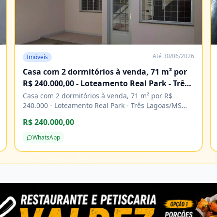
Até
30/06/2026
Imóveis
Casa com 2 dormitórios à venda, 71 m² por
R$ 240.000,00 - Loteamento Real Park - Três
Lagoas/MS
Casa com 2 dormitórios à venda, 71 m² por R$
240.000 - Loteamento Real Park - Três Lagoas/MS
Características Água Área de serviço Copa Cozinha
R$ 240.000,00
Energia elétrica Piso cerâmico
WhatsApp