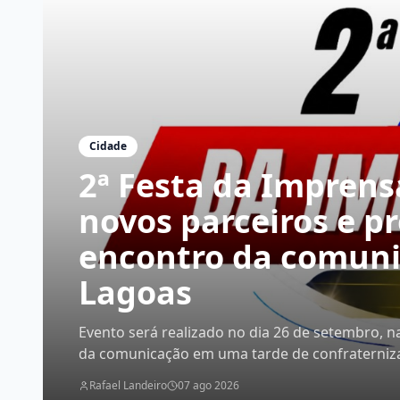
Cidade
2ª Festa da Impren
novos parceiros e p
encontro da comuni
Lagoas
Evento será realizado no dia 26 de setembro, na
da comunicação em uma tarde de confraternizaç
imprensa
Rafael Landeiro
07 ago 2026