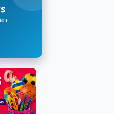
ws
ão e