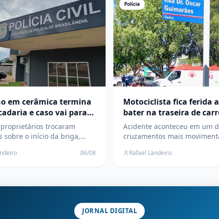
Polícia
o em cerâmica termina
Motociclista fica ferida 
adaria e caso vai parar
bater na traseira de car
cia em Brasilândia
Centro
proprietários trocaram
Acidente aconteceu em um d
 sobre o início da briga,
cruzamentos mais moviment
os apresentavam lesões e a
Três Lagoas; vítima foi socor
andeiro
06/08
Rafael Landeiro
vil investiga o caso
SAMU e levada para a UPA
JORNAL DIGITAL