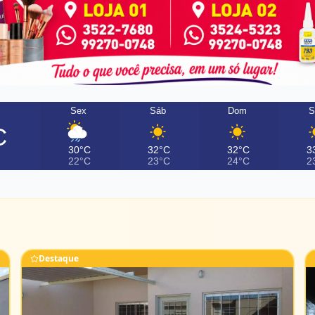
Sex
Sáb
Dom
S
C
30°C
32°C
32°C
3
22°C
23°C
24°C
2
Destaque