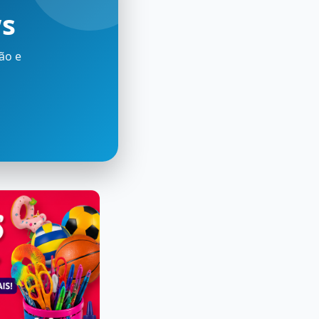
ws
ão e