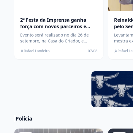
2ª Festa da Imprensa ganha
Reinald
força com novos parceiros e
pelo Se
prepara grande encontro da
pesquis
Evento será realizado no dia 26 de
Levantam
comunicação em Três Lagoas
setembro, na Casa do Criador, e
mostra e
reunirá profissionais da comunicação
intenções
Rafael Landeiro
07/08
Rafael L
em uma tarde de confraternização,
Capitão C
integração e valorização da imprensa
envolve 
eleições 
Polícia