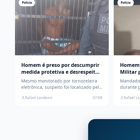
Polícia
Polícia
Homem é preso por descumprir
Homem é
medida protetiva e desrespeitar
Militar 
ordem judicial em Três Lagoas
aliment
Mesmo monitorado por tornozeleira
Mandado 
eletrônica, suspeito foi localizado pela
durante 
Polícia Militar durante patrulhamento
Paranapun
Rafael Landeiro
07/08
Rafael L
na Vila Piloto e encaminhado à DEPAC
encaminh
disposiçã