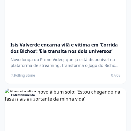
Isis Valverde encarna vilã e vítima em ‘Corrida
dos Bichos’: ‘Ela transita nos dois universos’
Novo longa do Prime Video, que já está disponível na
plataforma de streaming, transforma o Jogo do Bicho
em uma corrida por sobrevivência em um Rio de
Rolling Stone
07/08
Janeiro distópico O post Isis Valverde encarna vilã e
vítima em ‘Corrida dos Bichos’: ‘Ela transita nos dois
universos’ apareceu primeiro em Rolling
Entretenimento