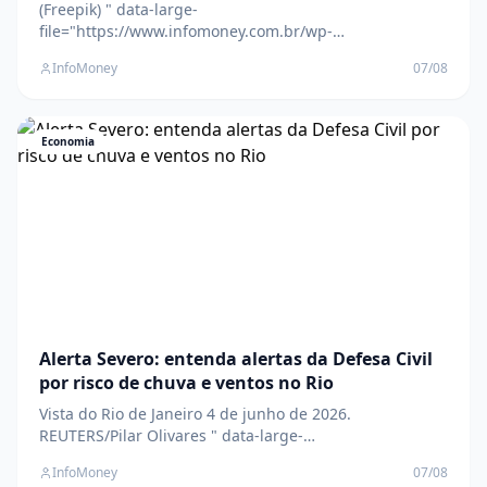
(Freepik) " data-large-
file="https://www.infomoney.com.br/wp-
content/uploads/2025/05/2148305910-
InfoMoney
07/08
e1778245352503.jpg?
fit=1280%2C756&quality=70&strip=all" />As retiradas
líquidas em julho deste ano foram maiores que as
observadas no mesmo mês de 2025, quando o saldo
Economia
negativo ficou em R$ 6,251 bilhões T
Alerta Severo: entenda alertas da Defesa Civil
por risco de chuva e ventos no Rio
Vista do Rio de Janeiro 4 de junho de 2026.
REUTERS/Pilar Olivares " data-large-
file="https://www.infomoney.com.br/wp-
InfoMoney
07/08
content/uploads/2026/08/2026-08-