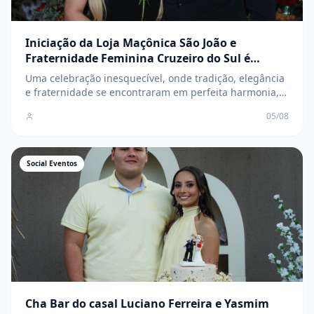
Iniciação da Loja Maçônica São João e
Fraternidade Feminina Cruzeiro do Sul é
marcada por elegância, tradição e
Uma celebração inesquecível, onde tradição, elegância
confraternização
e fraternidade se encontraram em perfeita harmonia,
marcando o início de uma nova e promissora
05/08
caminhada para os novos membros
Social Eventos
Cha Bar do casal Luciano Ferreira e Yasmim