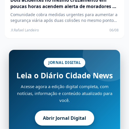
Dois acidentes no mesmo cruzamento em
poucas horas acendem alerta de moradores no
Jardim Alvorada
Comunidade cobra medidas urgentes para aumentar a
segurança viária após duas colisões no mesmo ponto
em um único dia, em Três Lagoas
Rafael Landeiro
06/08
JORNAL DIGITAL
Leia o Diário Cidade News
Acesse agora a edição digital completa, com
notícias, informação e conteúdo atualizado para
você.
Abrir Jornal Digital