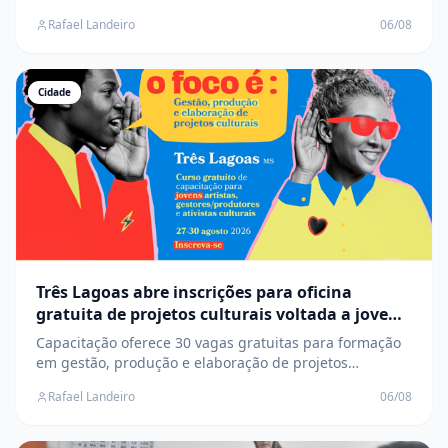
interno e cortes chegam a ficar mais de 14% mais caros
Rafael Landeiro
06/08
Cidade
Três Lagoas abre inscrições para oficina
gratuita de projetos culturais voltada a jovens
artistas
Capacitação oferece 30 vagas gratuitas para formação
em gestão, produção e elaboração de projetos
culturais, com prioridade para grupos historicamente
Rafael Landeiro
06/08
sub-representados