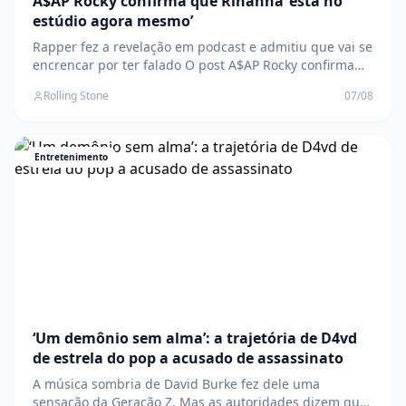
A$AP Rocky confirma que Rihanna ‘está no
estúdio agora mesmo’
Rapper fez a revelação em podcast e admitiu que vai se
encrencar por ter falado O post A$AP Rocky confirma
que Rihanna ‘está no estúdio agora mesmo’ apareceu
Rolling Stone
07/08
primeiro em Rolling Stone Brasil .
Entretenimento
‘Um demônio sem alma’: a trajetória de D4vd
de estrela do pop a acusado de assassinato
A música sombria de David Burke fez dele uma
sensação da Geração Z. Mas as autoridades dizem que