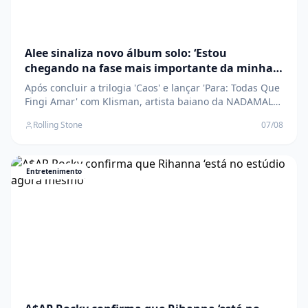
Alee sinaliza novo álbum solo: ‘Estou
chegando na fase mais importante da minha
vida’
Após concluir a trilogia 'Caos' e lançar 'Para: Todas Que
Fingi Amar' com Klisman, artista baiano da NADAMAL
se prepara para solo mais ambicioso da carreira com
Rolling Stone
07/08
'Pagão' O post Alee sinaliza novo álbum solo: ‘Estou
chegando na fase mais importante da minha vida’
apareceu primeiro em Rolling Stone Bra
Entretenimento