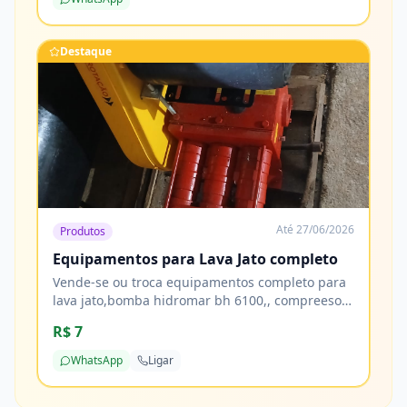
Destaque
Até
27/06/2026
Produtos
Equipamentos para Lava Jato completo
Vende-se ou troca equipamentos completo para
lava jato,bomba hidromar bh 6100,, compreesor
de ar 10 pés, tornadora, reservatorio de 1000
R$ 7
litros 2 tamores de 200 litros e mais de 20 metros
de mangueiras
WhatsApp
Ligar