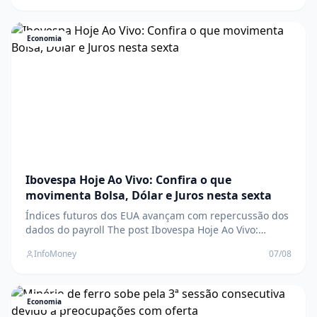
03T130241Z_1_LYNXMPEM72135_RTROPTP_4_BRAZIL-
RELIGION.jpg?fit=1280%2C800&quality=70&strip=all"
/>Defesa Civil do Rio emite alerta de ventos fortes na m
Economia
Ibovespa Hoje Ao Vivo: Confira o que
movimenta Bolsa, Dólar e Juros nesta sexta
Índices futuros dos EUA avançam com repercussão dos
dados do payroll The post Ibovespa Hoje Ao Vivo:
Confira o que movimenta Bolsa, Dólar e Juros nesta
InfoMoney
07/08
sexta appeared first on InfoMoney .
Economia