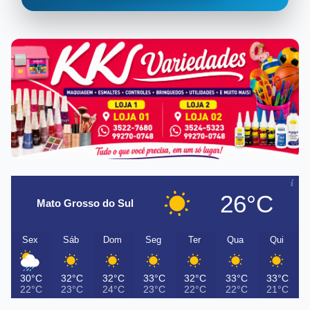
26°C
Mato Grosso do Sul
Sex
Sáb
Dom
Seg
Ter
Qua
Qui
30°C
32°C
32°C
33°C
32°C
33°C
33°C
22°C
23°C
24°C
23°C
22°C
22°C
21°C