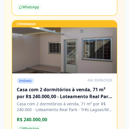
de construção. Agende sua visita e venha
WhatsApp
conhecer! Características Água Cozinha Energia
elétrica Esgoto Lavanderia Pavimentação
Porcelanato
Destaque
Até
30/06/2026
Imóveis
Casa com 2 dormitórios à venda, 71 m²
por R$ 240.000,00 - Loteamento Real Park
- Três Lagoas/MS
Casa com 2 dormitórios à venda, 71 m² por R$
240.000 - Loteamento Real Park - Três Lagoas/MS
Características Água Área de serviço Copa
R$ 240.000,00
Cozinha Energia elétrica Piso cerâmico
WhatsApp