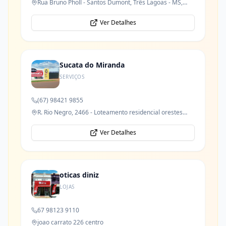
Rua Bruno Pholl - Santos Dumont, Três Lagoas - MS,
79621-050
Ver Detalhes
Sucata do Miranda
SERVIÇOS
(67) 98421 9855
R. Rio Negro, 2466 - Loteamento residencial orestes
prata tibery junior
Ver Detalhes
oticas diniz
LOJAS
67 98123 9110
joao carrato 226 centro