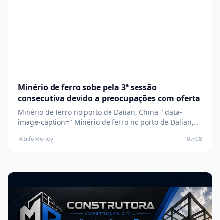
Minério de ferro sobe pela 3ª sessão
consecutiva devido a preocupações com oferta
Minério de ferro no porto de Dalian, China " data-
image-caption=" Minério de ferro no porto de Dalian,
China (Foto: Reuters) " data-large-
InfoMoney
07/08
file="https://www.infomoney.com.br/wp-
content/uploads/2024/06/Captura-de-tela-2024-06-03-
081823.png?fit=1101%2C725&quality=70&strip=all"
/>Uma greve de dois dias