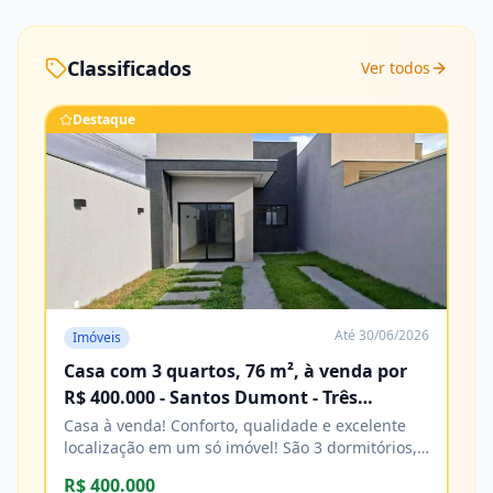
Classificados
Ver todos
Destaque
Até
30/06/2026
Imóveis
Casa com 3 quartos, 76 m², à venda por
R$ 400.000 - Santos Dumont - Três
Lagoas/MS
Casa à venda! Conforto, qualidade e excelente
localização em um só imóvel! São 3 dormitórios,
sendo 1 suíte, banheiro social, sala e cozinha,
R$ 400.000
com acabamento impecável e excelente padrão