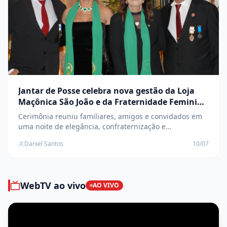
Jantar de Posse celebra nova gestão da Loja
Maçônica São João e da Fraternidade Feminina
Cruzeiro do Sul
Cerimônia reuniu familiares, amigos e convidados em
uma noite de elegância, confraternização e
transmissão de cargos
Daniel Santos
10/07
WebTV ao vivo
AO VIVO