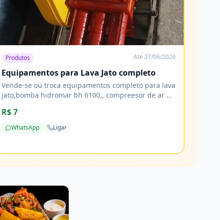
Até
27/06/2026
Produtos
Equipamentos para Lava Jato completo
Vende-se ou troca equipamentos completo para lava
jato,bomba hidromar bh 6100,, compreesor de ar 10
pés, tornadora, reservatorio de 1000 litros 2 tamores
R$ 7
de 200 litros e mais de 20 metros de mangueiras
WhatsApp
Ligar