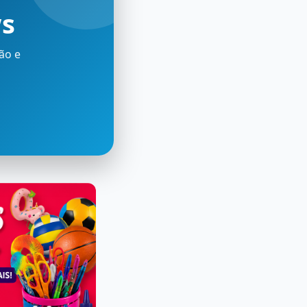
ws
ão e