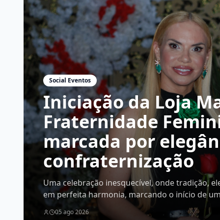
Social Eventos
Iniciação da Loja M
Fraternidade Femini
marcada por elegânc
confraternização
Uma celebração inesquecível, onde tradição, e
em perfeita harmonia, marcando o início de u
novos membros
05 ago 2026