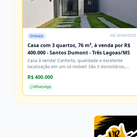
Até
30/06/2026
Imóveis
Casa com 3 quartos, 76 m², à venda por R$
400.000 - Santos Dumont - Três Lagoas/MS
Casa à venda! Conforto, qualidade e excelente
localização em um só imóvel! São 3 dormitórios,
sendo 1 suíte, banheiro social, sala e cozinha, com
R$ 400.000
acabamento impecável e excelente padrão de
construção. Agende sua visita e venha conhecer!
WhatsApp
Características Água Cozinha Energia elétrica
Esgoto Lavanderia Pavimentação Porcelanato