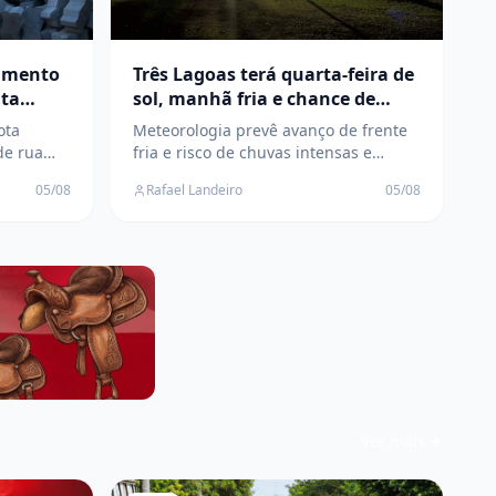
vimento
Três Lagoas terá quarta-feira de
nta
sol, manhã fria e chance de
temporais a partir de quinta
ota
Meteorologia prevê avanço de frente
oas
de rua
fria e risco de chuvas intensas e
tempestades no leste de Mato Grosso
05/08
Rafael Landeiro
05/08
 melhor
do Sul nos próximos dias
rbano
Ver mais