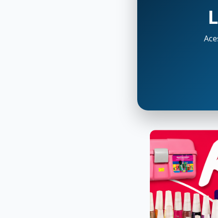
L
Ace