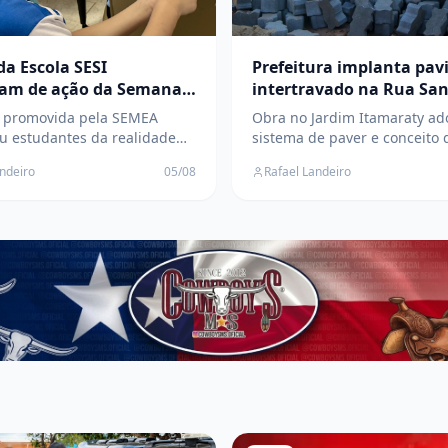
da Escola SESI
Prefeitura implanta pa
pam de ação da Semana
intertravado na Rua Sa
cultura Familiar em Três
Branca para melhorar
e promovida pela SEMEA
Obra no Jardim Itamaraty ad
mobilidade em Três Lag
u estudantes da realidade
sistema de paver e conceito 
, destacando a importância
compartilhada, priorizando
andeiro
05/08
Rafael Landeiro
ltura familiar e da produção
acessibilidade, segurança e
el de alimento
aproveitamento do espaço u