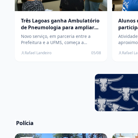
Três Lagoas ganha Ambulatório
Alunos 
de Pneumologia para ampliar
partici
atendimento a pacientes do SUS
da Agri
Novo serviço, em parceria entre a
Atividad
Lagoas
Prefeitura e a UFMS, começa a
aproximo
funcionar no dia 7 de agosto e
do campo
Rafael Landeiro
05/08
Rafael L
oferecerá consultas especializadas
da agricu
para pacientes com doenças
sustentáv
respiratórias
Polícia