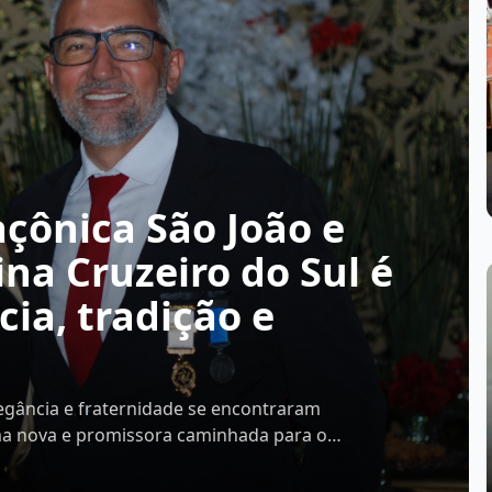
açônica São João e
na Cruzeiro do Sul é
ia, tradição e
legância e fraternidade se encontraram
ma nova e promissora caminhada para os