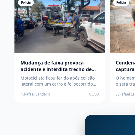
Polícia
Polícia
Mudança de faixa provoca
Condena
acidente e interdita trecho de
capturad
avenida no Centro de Três
cumprir
Motociclista ficou ferido após colisão
O homem e
Lagoas
regime 
lateral com um carro e foi socorrido
e será tr
pelo SAMU; Polícia Civil investigará as
penitenci
Rafael Landeiro
05/08
Rafael L
circunstâncias do acidente
cumprirá