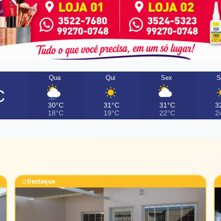
Qua
Qui
Sex
S
C
30°C
31°C
31°C
3
18°C
19°C
22°C
2
Destaque