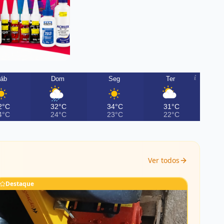
áb
Dom
Seg
Ter
2°C
32°C
34°C
31°C
4°C
24°C
23°C
22°C
Ver todos
Destaque