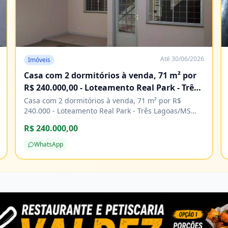
Até
30/06/2026
Imóveis
Casa com 2 dormitórios à venda, 71 m² por
R$ 240.000,00 - Loteamento Real Park - Três
Lagoas/MS
Casa com 2 dormitórios à venda, 71 m² por R$
240.000 - Loteamento Real Park - Três Lagoas/MS
Características Água Área de serviço Copa Cozinha
R$ 240.000,00
Energia elétrica Piso cerâmico
WhatsApp