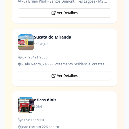
Rua Bruno Pholl - Santos Dumont, Três Lagoas - MS,
79621-050
Ver Detalhes
Sucata do Miranda
SERVIÇOS
(67) 98421 9855
R. Rio Negro, 2466 - Loteamento residencial orestes
prata tibery junior
Ver Detalhes
oticas diniz
LOJAS
67 98123 9110
joao carrato 226 centro