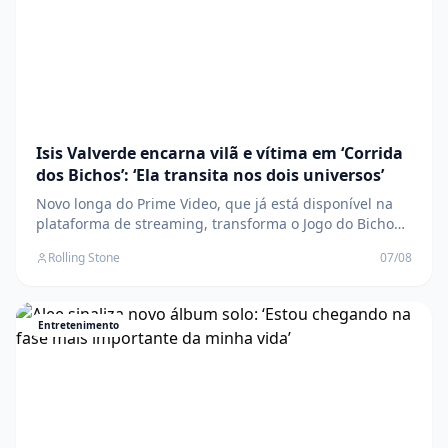
Isis Valverde encarna vilã e vítima em ‘Corrida
dos Bichos’: ‘Ela transita nos dois universos’
Novo longa do Prime Video, que já está disponível na
plataforma de streaming, transforma o Jogo do Bicho
em uma corrida por sobrevivência em um Rio de
Rolling Stone
07/08
Janeiro distópico O post Isis Valverde encarna vilã e
vítima em ‘Corrida dos Bichos’: ‘Ela transita nos dois
universos’ apareceu primeiro em Rolling
Entretenimento