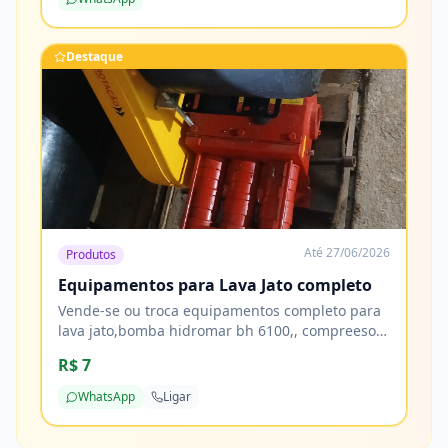
Destaque
Até
27/06/2026
Produtos
Equipamentos para Lava Jato completo
Vende-se ou troca equipamentos completo para
lava jato,bomba hidromar bh 6100,, compreesor
de ar 10 pés, tornadora, reservatorio de 1000
R$ 7
litros 2 tamores de 200 litros e mais de 20 metros
de mangueiras
WhatsApp
Ligar