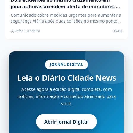
Dois acidentes no mesmo cruzamento em
poucas horas acendem alerta de moradores no
Jardim Alvorada
Comunidade cobra medidas urgentes para aumentar a
segurança viária após duas colisões no mesmo ponto
em um único dia, em Três Lagoas
Rafael Landeiro
06/08
JORNAL DIGITAL
Leia o Diário Cidade News
Acesse agora a edição digital completa, com
notícias, informação e conteúdo atualizado para
você.
Abrir Jornal Digital