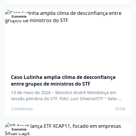
apontam para a criação de 80 mil vagas de trabalho em
julho The post Ibovespa Futuro tem leve alta com dados
de emprego dos EUA e balanços
Economia
Caso Lulinha amplia clima de desconfiança
entre grupos de ministros do STF
13 de maio de 2026 – Ministro André Mendonça em
sessão plenária do STF. Foto: Luiz Silveira/STF " data-
large-file="https://www.infomoney.com.br/wp-
InfoMoney
07/08
content/uploads/2026/05/55268422526_630e61248b_k.jpg?
fit=1280%2C854&quality=70&strip=all" />PF pediu
abertura de novas investigações envolvendo filho do
Economia