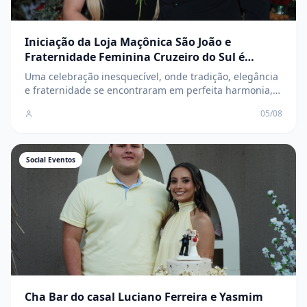
Iniciação da Loja Maçônica São João e
Fraternidade Feminina Cruzeiro do Sul é
marcada por elegância, tradição e
Uma celebração inesquecível, onde tradição, elegância
confraternização
e fraternidade se encontraram em perfeita harmonia,
marcando o início de uma nova e promissora
05/08
caminhada para os novos membros
Social Eventos
Cha Bar do casal Luciano Ferreira e Yasmim