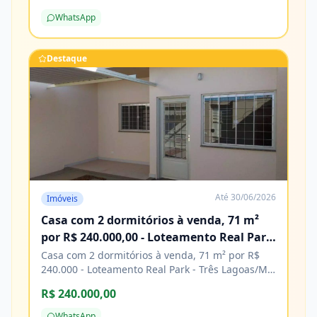
de construção. Agende sua visita e venha
WhatsApp
conhecer! Características Água Cozinha Energia
elétrica Esgoto Lavanderia Pavimentação
Porcelanato
Destaque
Até
30/06/2026
Imóveis
Casa com 2 dormitórios à venda, 71 m²
por R$ 240.000,00 - Loteamento Real Park
- Três Lagoas/MS
Casa com 2 dormitórios à venda, 71 m² por R$
240.000 - Loteamento Real Park - Três Lagoas/MS
Características Água Área de serviço Copa
R$ 240.000,00
Cozinha Energia elétrica Piso cerâmico
WhatsApp