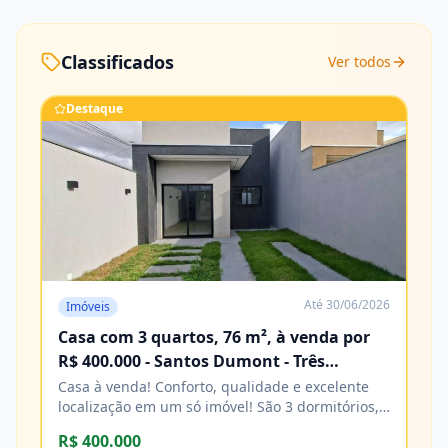
Classificados
Ver todos
Destaque
Até
30/06/2026
Imóveis
Casa com 3 quartos, 76 m², à venda por
R$ 400.000 - Santos Dumont - Três
Lagoas/MS
Casa à venda! Conforto, qualidade e excelente
localização em um só imóvel! São 3 dormitórios,
sendo 1 suíte, banheiro social, sala e cozinha,
R$ 400.000
com acabamento impecável e excelente padrão