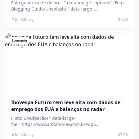
Foto genérica de dólares " data-image-caption=" (Foto:
Blogging Guide/Unsplash) " data-large-
file="https://www.infomoney.com.br/wp-
InfoMoney
07/08
content/uploads/2026/03/blogging-guide-
K5DY18hy5JQ-unsplash_red.jpg?
fit=1280%2C853&quality=70&strip=all" />O dólar à vista
encerrou a sessão de quinta-feira com baixa de
Economia
Ibovespa Futuro tem leve alta com dados de
emprego dos EUA e balanços no radar
(Foto: Divulgação) " data-large-
file="https://www.infomoney.com.br/wp-
content/uploads/2026/03/EspacoB3_01.jpg?
InfoMoney
07/08
fit=1280%2C854&quality=70&strip=all" />As projeções