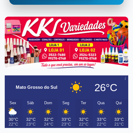
26°C
Mato Grosso do Sul
Sex
Sáb
Dom
Seg
Ter
Qua
Qui
30°C
32°C
32°C
33°C
32°C
33°C
33°C
22°C
23°C
24°C
23°C
22°C
22°C
21°C