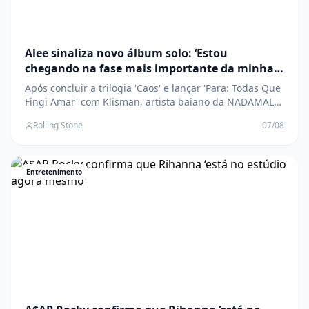
Alee sinaliza novo álbum solo: ‘Estou
chegando na fase mais importante da minha
vida’
Após concluir a trilogia 'Caos' e lançar 'Para: Todas Que
Fingi Amar' com Klisman, artista baiano da NADAMAL
se prepara para solo mais ambicioso da carreira com
Rolling Stone
07/08
'Pagão' O post Alee sinaliza novo álbum solo: ‘Estou
chegando na fase mais importante da minha vida’
apareceu primeiro em Rolling Stone Bra
Entretenimento