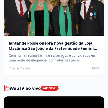
Jantar de Posse celebra nova gestão da Loja
Maçônica São João e da Fraternidade Feminina
Cruzeiro do Sul
Cerimônia reuniu familiares, amigos e convidados em
uma noite de elegância, confraternização e
transmissão de cargos
Daniel Santos
10/07
WebTV ao vivo
AO VIVO