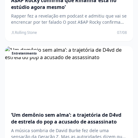
A$AP Rocky confirma que Rihanna ‘está no
estúdio agora mesmo’
Rapper fez a revelação em podcast e admitiu que vai se
encrencar por ter falado O post A$AP Rocky confirma
que Rihanna ‘está no estúdio agora mesmo’ apareceu
Rolling Stone
07/08
primeiro em Rolling Stone Brasil .
Entretenimento
‘Um demônio sem alma’: a trajetória de D4vd
de estrela do pop a acusado de assassinato
A música sombria de David Burke fez dele uma
sensação da Geração Z. Mas as autoridades dizem que