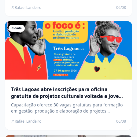
interno e cortes chegam a ficar mais de 14% mais caros
Rafael Landeiro
06/08
Cidade
Três Lagoas abre inscrições para oficina
gratuita de projetos culturais voltada a jovens
artistas
Capacitação oferece 30 vagas gratuitas para formação
em gestão, produção e elaboração de projetos
culturais, com prioridade para grupos historicamente
Rafael Landeiro
06/08
sub-representados