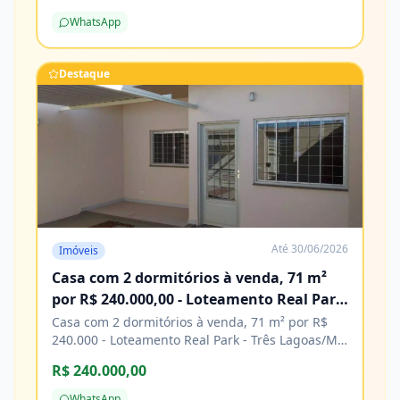
de construção. Agende sua visita e venha
WhatsApp
conhecer! Características Água Cozinha Energia
elétrica Esgoto Lavanderia Pavimentação
Porcelanato
Destaque
Até
30/06/2026
Imóveis
Casa com 2 dormitórios à venda, 71 m²
por R$ 240.000,00 - Loteamento Real Park
- Três Lagoas/MS
Casa com 2 dormitórios à venda, 71 m² por R$
240.000 - Loteamento Real Park - Três Lagoas/MS
Características Água Área de serviço Copa
R$ 240.000,00
Cozinha Energia elétrica Piso cerâmico
WhatsApp