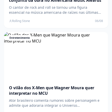
conjunto da obra no Americana Music Awards
O cantor de rock and roll se tornou uma figura
essencial na música americana de raízes nas últimas
duas décadas, graças às colaborações com Alison
Rolling Stone
06/08
Krauss e T Bone Burnett O post Robert Plant receberá
homenagem pelo conjunto da obra no Americana
Music Awards apareceu primeiro em Rolling Stone
Brasil
Entretenimento
O vilão dos X-Men que Wagner Moura quer
interpretar no MCU
Ator brasileiro comenta rumores sobre personagem e
admite que adoraria integrar o Universo
Cinematográfico da Marvel O post O vilão dos X-Men