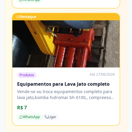
Destaque
Até
27/06/2026
Produtos
Equipamentos para Lava Jato completo
Vende-se ou troca equipamentos completo para
lava jato,bomba hidromar bh 6100,, compreesor
de ar 10 pés, tornadora, reservatorio de 1000
R$ 7
litros 2 tamores de 200 litros e mais de 20 metros
de mangueiras
WhatsApp
Ligar