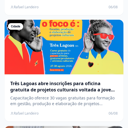
interno e cortes chegam a ficar mais de 14% mais caros
Rafael Landeiro
06/08
Cidade
Três Lagoas abre inscrições para oficina
gratuita de projetos culturais voltada a jovens
artistas
Capacitação oferece 30 vagas gratuitas para formação
em gestão, produção e elaboração de projetos
culturais, com prioridade para grupos historicamente
Rafael Landeiro
06/08
sub-representados