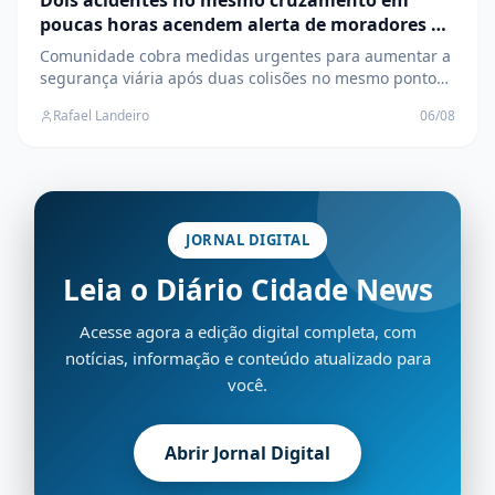
Dois acidentes no mesmo cruzamento em
poucas horas acendem alerta de moradores no
Jardim Alvorada
Comunidade cobra medidas urgentes para aumentar a
segurança viária após duas colisões no mesmo ponto
em um único dia, em Três Lagoas
Rafael Landeiro
06/08
JORNAL DIGITAL
Leia o Diário Cidade News
Acesse agora a edição digital completa, com
notícias, informação e conteúdo atualizado para
você.
Abrir Jornal Digital