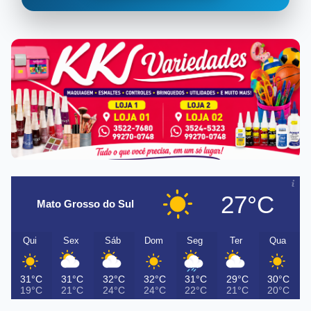
27°C
Mato Grosso do Sul
Qui
Sex
Sáb
Dom
Seg
Ter
Qua
31°C
31°C
32°C
32°C
31°C
29°C
30°C
19°C
21°C
24°C
24°C
22°C
21°C
20°C