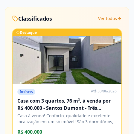
Classificados
Ver todos
Destaque
Até
30/06/2026
Imóveis
Casa com 3 quartos, 76 m², à venda por
R$ 400.000 - Santos Dumont - Três
Lagoas/MS
Casa à venda! Conforto, qualidade e excelente
localização em um só imóvel! São 3 dormitórios,
sendo 1 suíte, banheiro social, sala e cozinha,
R$ 400.000
com acabamento impecável e excelente padrão