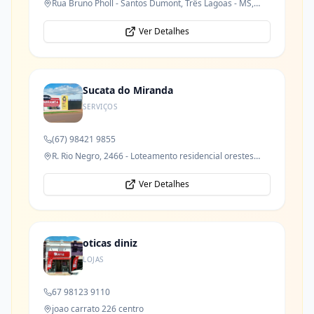
Rua Bruno Pholl - Santos Dumont, Três Lagoas - MS,
79621-050
Ver Detalhes
Sucata do Miranda
SERVIÇOS
(67) 98421 9855
R. Rio Negro, 2466 - Loteamento residencial orestes
prata tibery junior
Ver Detalhes
oticas diniz
LOJAS
67 98123 9110
joao carrato 226 centro