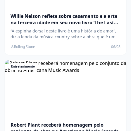
Willie Nelson reflete sobre casamento e a arte
na terceira idade em seu novo livro ‘The Last
Leaf’
“A espinha dorsal deste livro é uma história de amor”,
diz a lenda da música country sobre a obra que é uma
homenagem à sua esposa, Annie O post Willie Nelson
Rolling Stone
06/08
reflete sobre casamento e a arte na terceira idade em
seu novo livro ‘The Last Leaf’ apareceu primeiro em
Rolling Stone Brasil .
Entretenimento
Robert Plant receberá homenagem pelo