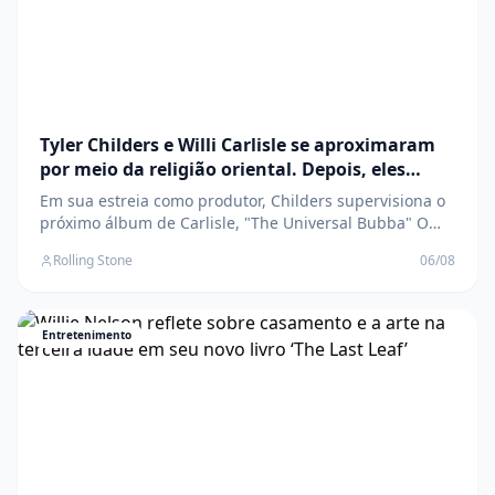
Tyler Childers e Willi Carlisle se aproximaram
por meio da religião oriental. Depois, eles
foram para o estúdio
Em sua estreia como produtor, Childers supervisiona o
próximo álbum de Carlisle, "The Universal Bubba" O
post Tyler Childers e Willi Carlisle se aproximaram por
Rolling Stone
06/08
meio da religião oriental. Depois, eles foram para o
estúdio apareceu primeiro em Rolling Stone Brasil .
Entretenimento