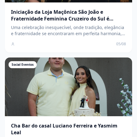
Iniciação da Loja Maçônica São João e
Fraternidade Feminina Cruzeiro do Sul é
marcada por elegância, tradição e
Uma celebração inesquecível, onde tradição, elegância
confraternização
e fraternidade se encontraram em perfeita harmonia,
marcando o início de uma nova e promissora
05/08
caminhada para os novos membros
Social Eventos
Cha Bar do casal Luciano Ferreira e Yasmim
Leal