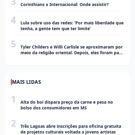
3
Corinthians x Internacional: Onde assistir?
4
ECONOMIA
Lula sobre uso das redes: ‘Por mais liberdade que
tenha, a gente tem que ter limite’
5
ENTRETENIMENTO
Tyler Childers e Willi Carlisle se aproximaram por
meio da religião oriental. Depois, eles foram para
o estúdio
MAIS LIDAS
1
CIDADE
Alta do boi dispara preço da carne e pesa no
bolso dos consumidores em MS
2
CIDADE
Três Lagoas abre inscrições para oficina gratuita
de projetos culturais voltada a jovens artistas