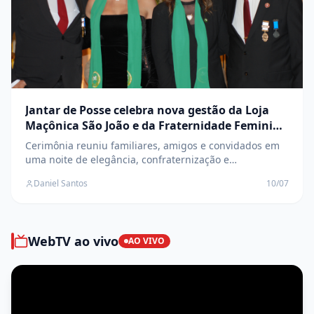
Jantar de Posse celebra nova gestão da Loja
Maçônica São João e da Fraternidade Feminina
Cruzeiro do Sul
Cerimônia reuniu familiares, amigos e convidados em
uma noite de elegância, confraternização e
transmissão de cargos
Daniel Santos
10/07
WebTV ao vivo
AO VIVO