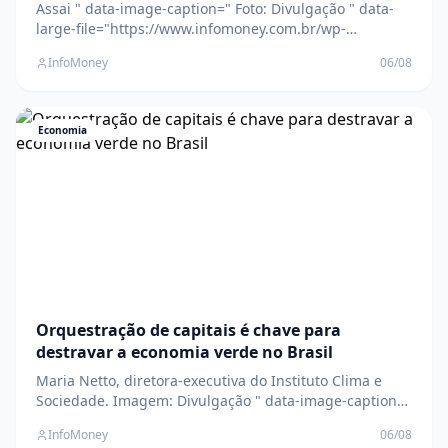
Assai " data-image-caption=" Foto: Divulgação " data-
large-file="https://www.infomoney.com.br/wp-
content/uploads/2021/05/assai-atacadista-1.jpg?
InfoMoney
06/08
fit=1200%2C835&quality=70&strip=all" />A receita
líquida foi de R$ 19,2 bilhões de abril ao final de junho,
com variação positiva de 0,9% The post Assaí (AS
Economia
Orquestração de capitais é chave para
destravar a economia verde no Brasil
Maria Netto, diretora-executiva do Instituto Clima e
Sociedade. Imagem: Divulgação " data-image-caption="
Maria Netto, diretora-executiva do Instituto Clima e
InfoMoney
06/08
Sociedade. Imagem: Divulgação " data-large-