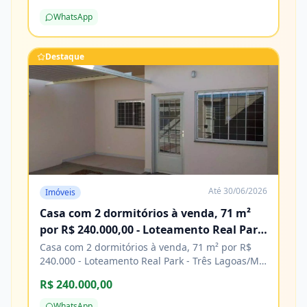
de construção. Agende sua visita e venha
WhatsApp
conhecer! Características Água Cozinha Energia
elétrica Esgoto Lavanderia Pavimentação
Porcelanato
Destaque
Até
30/06/2026
Imóveis
Casa com 2 dormitórios à venda, 71 m²
por R$ 240.000,00 - Loteamento Real Park
- Três Lagoas/MS
Casa com 2 dormitórios à venda, 71 m² por R$
240.000 - Loteamento Real Park - Três Lagoas/MS
Características Água Área de serviço Copa
R$ 240.000,00
Cozinha Energia elétrica Piso cerâmico
WhatsApp