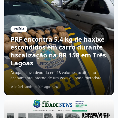
Polícia
PRF encontra 5,4 kg de haxixe
escondidos em carro durante
fiscalização na BR 158 em Três
Lagoas
Droga estava dividida em 18 volumes ocultos no
acabamento interno de um VW/Gol, onde motorista
confessou que levaria o entorpecente até Três Lagoas
Rafael Landeiro
08 ago 2026