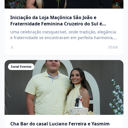
Iniciação da Loja Maçônica São João e
Fraternidade Feminina Cruzeiro do Sul é
marcada por elegância, tradição e
Uma celebração inesquecível, onde tradição, elegância
confraternização
e fraternidade se encontraram em perfeita harmonia,
marcando o início de uma nova e promissora
05/08
caminhada para os novos membros
Social Eventos
Cha Bar do casal Luciano Ferreira e Yasmim