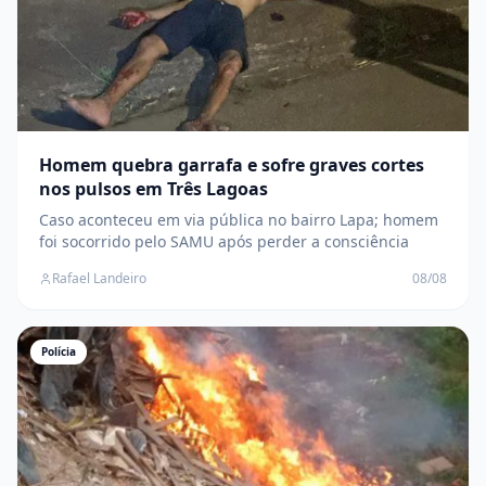
Homem quebra garrafa e sofre graves cortes
nos pulsos em Três Lagoas
Caso aconteceu em via pública no bairro Lapa; homem
foi socorrido pelo SAMU após perder a consciência
Rafael Landeiro
08/08
Polícia