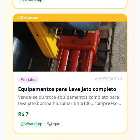
Destaque
Até
27/06/2026
Produtos
Equipamentos para Lava Jato completo
Vende-se ou troca equipamentos completo para
lava jato,bomba hidromar bh 6100,, compreesor
de ar 10 pés, tornadora, reservatorio de 1000
R$ 7
litros 2 tamores de 200 litros e mais de 20 metros
de mangueiras
WhatsApp
Ligar