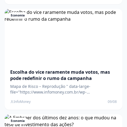
New York Times " data-large-
file="https://www.infomoney.com.br/wp-
content/uploads/2026/08/US-
Economia
Escolha do vice raramente muda votos, mas
pode redefinir o rumo da campanha
Mapa de Risco – Reprodução " data-large-
file="https://www.infomoney.com.br/wp-
content/uploads/2026/08/imagem-9.png?
InfoMoney
09/08
fit=1280%2C713&quality=70&strip=all" />Estudo da XP
aponta impacto eleitoral limitado das chapas, mas
especialistas avaliam que alguns nomes podem alterar
a narrativa da disputa The pos
Economia