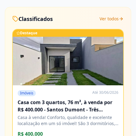
Classificados
Ver todos
Destaque
Até
30/06/2026
Imóveis
Casa com 3 quartos, 76 m², à venda por
R$ 400.000 - Santos Dumont - Três
Lagoas/MS
Casa à venda! Conforto, qualidade e excelente
localização em um só imóvel! São 3 dormitórios,
sendo 1 suíte, banheiro social, sala e cozinha,
R$ 400.000
com acabamento impecável e excelente padrão