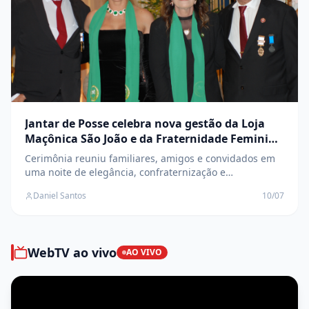
Jantar de Posse celebra nova gestão da Loja
Maçônica São João e da Fraternidade Feminina
Cruzeiro do Sul
Cerimônia reuniu familiares, amigos e convidados em
uma noite de elegância, confraternização e
transmissão de cargos
Daniel Santos
10/07
WebTV ao vivo
AO VIVO