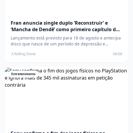
Fran anuncia single duplo ‘Reconstruir’ e
‘Mancha de Dendê’ como primeiro capítulo do
álbum ‘Onda’
Lançamento está previsto para 18 de agosto e antecipa
disco que nasce de um período de depressão e
transformação pessoal; anúncio foi feito no aniversário
Rolling Stone
08/08
de Preta Gil, mãe de Fran O post Fran anuncia single
duplo ‘Reconstruir’ e ‘Mancha de Dendê’ como primeiro
capítulo do álbum ‘Onda’ apareceu prim
Entretenimento