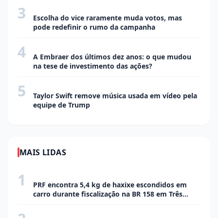
3
ECONOMIA
Escolha do vice raramente muda votos, mas
pode redefinir o rumo da campanha
4
ECONOMIA
A Embraer dos últimos dez anos: o que mudou
na tese de investimento das ações?
5
ECONOMIA
Taylor Swift remove música usada em vídeo pela
equipe de Trump
MAIS LIDAS
1
POLÍCIA
PRF encontra 5,4 kg de haxixe escondidos em
carro durante fiscalização na BR 158 em Três
Lagoas
CIDADE