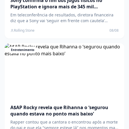
Sony confirma o fim dos jogos físicos no
PlayStation e ignora mais de 345 mil
assinaturas em petição contrária
Em teleconferência de resultados, diretora financeira
diz que a Sony vai ‘seguir em frente com cautela’
apesar das críticas; fãs organizam boicote económico
Rolling Stone
08/08
de uma semana à plataforma O post Sony confirma o
fim dos jogos físicos no PlayStation e ignora mais de
345 mil assinaturas em petição contrári
Entretenimento
A$AP Rocky revela que Rihanna o ‘segurou
quando estava no ponto mais baixo’
Rapper contou que a cantora o encontrou após a morte
do pai e que ela “sempre esteve lá” nos momentos mais