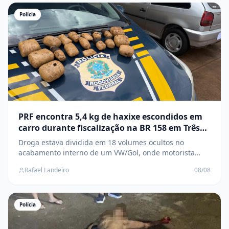
Polícia
PRF encontra 5,4 kg de haxixe escondidos em
carro durante fiscalização na BR 158 em Três
Lagoas
Droga estava dividida em 18 volumes ocultos no
acabamento interno de um VW/Gol, onde motorista
confessou que levaria o entorpecente até Três Lagoas
Rafael Landeiro
08/08
Polícia