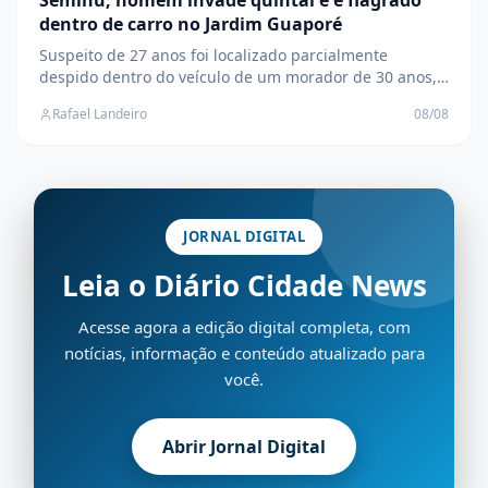
Seminu, homem invade quintal e é flagrado
dentro de carro no Jardim Guaporé
Suspeito de 27 anos foi localizado parcialmente
despido dentro do veículo de um morador de 30 anos,
no Jardim Guaporé, durante a madrugada deste
Rafael Landeiro
08/08
sábado, 08
JORNAL DIGITAL
Leia o Diário Cidade News
Acesse agora a edição digital completa, com
notícias, informação e conteúdo atualizado para
você.
Abrir Jornal Digital