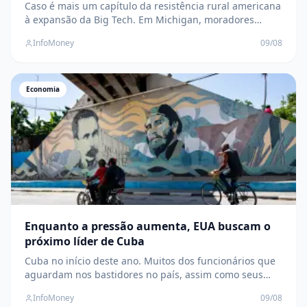
Caso é mais um capítulo da resistência rural americana
à expansão da Big Tech. Em Michigan, moradores
votaram contra e obra começou semanas depois The
InfoMoney
09/08
post Conheça a avó de 82 anos que recusou US$ 26 mi
para fazenda não virar um data center appeared first
on InfoMoney .
Economia
Enquanto a pressão aumenta, EUA buscam o
próximo líder de Cuba
Cuba no início deste ano. Muitos dos funcionários que
aguardam nos bastidores no país, assim como seus
equivalentes iranianos, representam facções mais
InfoMoney
09/08
linha-dura. Crédito: Lisette Poole González para o The