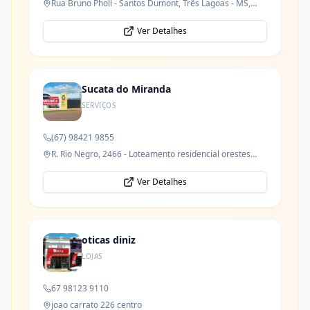
Rua Bruno Pholl - Santos Dumont, Três Lagoas - MS,
79621-050
Ver Detalhes
Sucata do Miranda
SERVIÇOS
(67) 98421 9855
R. Rio Negro, 2466 - Loteamento residencial orestes
prata tibery junior
Ver Detalhes
oticas diniz
LOJAS
67 98123 9110
joao carrato 226 centro