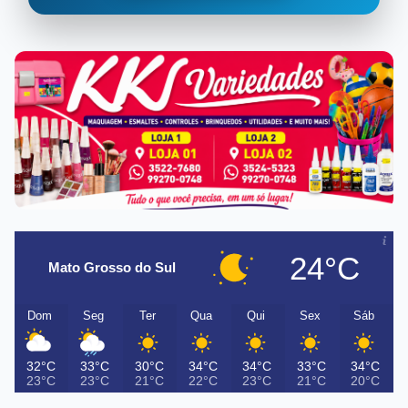
24°C
Mato Grosso do Sul
Dom
Seg
Ter
Qua
Qui
Sex
Sáb
32°C
33°C
30°C
34°C
34°C
33°C
34°C
23°C
23°C
21°C
22°C
23°C
21°C
20°C