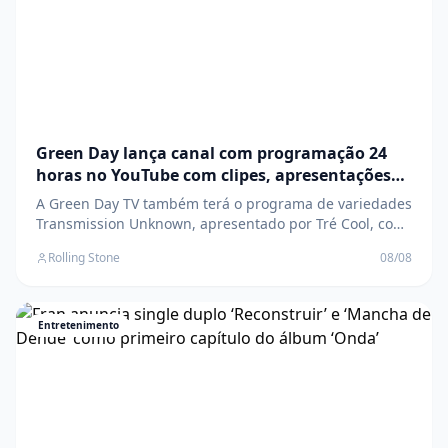
Green Day lança canal com programação 24
horas no YouTube com clipes, apresentações
ao vivo e imagens de arquivo inéditas
A Green Day TV também terá o programa de variedades
Transmission Unknown, apresentado por Tré Cool, com
“fitas VHS desenterradas, faixas obscuras e
Rolling Stone
08/08
provavelmente algumas coisas que deveriam ter ficado
nos arquivos” O post Green Day lança canal com
programação 24 horas no YouTube com clipes,
apresent
Entretenimento